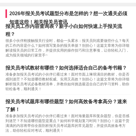
2026年报关员考试题型分布是怎样的？想一次通关必须
知道这些！相关报关员资讯
报关员工作内容查询表？新手小白如何快速上手报关流
程？
很多小伙伴刚接触报关行业时，都会一头雾水：报关员到底要做些什么？每天
的工作内容是什么？如何填写复杂的报关单据？别担心！这篇文章将为你详细
解读报关员的日常工作，并提供实用的操作技巧和注意事项，让你轻松入门，
成为报关领域的行家里手~
报关员考试教材有哪些？如何选择适合自己的备考书籍？
准备参加报关员考试的小伙伴们看过来！面对市面上琳琅满目的教材，你是否
感到迷茫？不知道哪些教材权威、实用又高效？别担心！这篇文章将为你详细
解析报关员考试必备教材清单，并教你如何挑选最适合自己的学习资料，助你
轻松备考，顺利通关！
报关员考试题库有哪些题型？如何高效备考拿高分？速来
了解！
准备参加报关员考试的小伙伴们看过来！面对海量题库和复杂题型，你是否感
到迷茫？不知道哪些题型是重点？如何科学规划复习时间？别担心！这篇干货
满满的内容将带你全面剖析报关员考试题库的常见题型，并提供高效备考方
法，助你轻松应对考试，顺利通关！