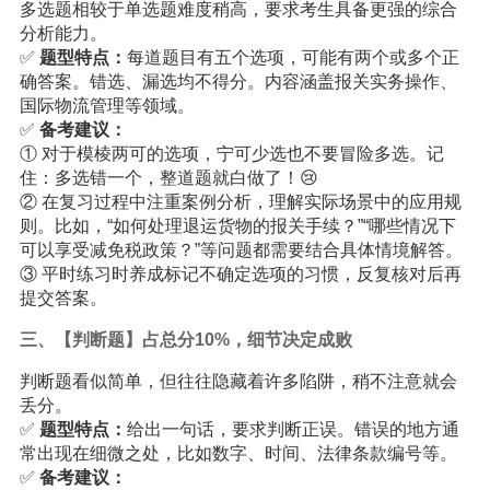
多选题相较于单选题难度稍高，要求考生具备更强的综合
分析能力。
✅
题型特点：
每道题目有五个选项，可能有两个或多个正
确答案。错选、漏选均不得分。内容涵盖报关实务操作、
国际物流管理等领域。
✅
备考建议：
① 对于模棱两可的选项，宁可少选也不要冒险多选。记
住：多选错一个，整道题就白做了！😢
② 在复习过程中注重案例分析，理解实际场景中的应用规
则。比如，“如何处理退运货物的报关手续？”“哪些情况下
可以享受减免税政策？”等问题都需要结合具体情境解答。
③ 平时练习时养成标记不确定选项的习惯，反复核对后再
提交答案。
三、【判断题】占总分10%，细节决定成败
判断题看似简单，但往往隐藏着许多陷阱，稍不注意就会
丢分。
✅
题型特点：
给出一句话，要求判断正误。错误的地方通
常出现在细微之处，比如数字、时间、法律条款编号等。
✅
备考建议：