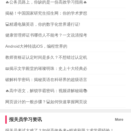
🔥公务员路上，你缺的是一份高效学习指南🔥
揭秘！中国国家研究生招生网：你的学术梦想
💻精通电脑英语，你的数字化世界通行证!
健康管理师证书哪些人不能考？一文说清报考
Android大神转战iOS，编程世界的
教师资格证认定时间是多久？不想错过认定机
📖揭示文学殿堂的璀璨明珠：史上十大经典必
破解科学密码：揭秘英语在科研界的超级语言
🔥高中语文，解锁学霸密码：视频讲解秘籍📚
网页设计的一般步骤？💻如何快速掌握网页设
报关员学习资讯
More
报关员考试太难了？如何高效备考+精准刷题？求学霸经验！