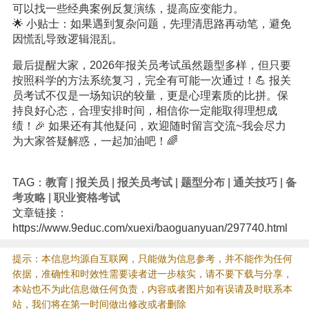
可以找一些经典案例反复演练，提高应变能力。
🌟 小贴士：如果遇到复杂问题，先理清思路再动笔，避免
因慌乱导致逻辑混乱。
最后提醒大家，2026年报关员考试虽然题型多样，但只要
按照科学的方法系统复习，完全有可能一次通过！💪 报关
员考试不仅是一场知识的较量，更是心理素质的比拼。保
持良好心态，合理安排时间，相信你一定能取得理想成
绩！🎉 如果还有其他疑问，欢迎随时留言交流~我会尽力
为大家答疑解惑，一起加油吧！🌈
TAG：
教育
|
报关员
|
报关员考试
|
题型分布
|
通关技巧
|
备
考攻略
|
职业资格考试
文章链接：
https://www.9educ.com/xuexi/baoguanyuan/297740.html
提示：本信息均源自互联网，只能做为信息参考，并不能作为任何
依据，准确性和时效性需要读者进一步核实，请不要下载与分享，
本站也不为此信息做任何负责，内容或者图片如有误请及时联系本
站，我们将在第一时间做出修改或者删除