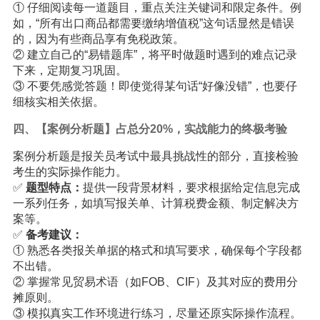
① 仔细阅读每一道题目，重点关注关键词和限定条件。例
如，“所有出口商品都需要缴纳增值税”这句话显然是错误
的，因为有些商品享有免税政策。
② 建立自己的“易错题库”，将平时做题时遇到的难点记录
下来，定期复习巩固。
③ 不要凭感觉答题！即使觉得某句话“好像没错”，也要仔
细核实相关依据。
四、【案例分析题】占总分20%，实战能力的终极考验
案例分析题是报关员考试中最具挑战性的部分，直接检验
考生的实际操作能力。
✅
题型特点：
提供一段背景材料，要求根据给定信息完成
一系列任务，如填写报关单、计算税费金额、制定解决方
案等。
✅
备考建议：
① 熟悉各类报关单据的格式和填写要求，确保每个字段都
不出错。
② 掌握常见贸易术语（如FOB、CIF）及其对应的费用分
摊原则。
③ 模拟真实工作环境进行练习，尽量还原实际操作流程。