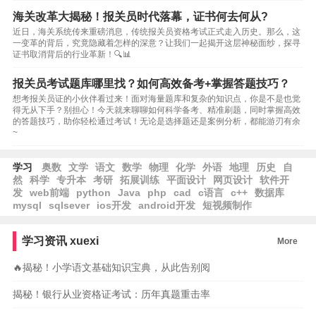
海关改革大揭秘！报关员时代落幕，证书何去何从?
近日，海关系统传来重磅消息，传统报关员资格考试正式走入历史。那么，这
一变革的背后，究竟隐藏着怎样的深意？让我们一起揭开这层神秘面纱，探寻
证书取消背后的行业革新！🔍📊
报关员考试题库哪里找？如何高效备考+掌握答题技巧？
想考报关员证的小伙伴看过来！面对海量题库和复杂的知识点，你是不是也觉
得无从下手？别担心！今天就来聊聊如何科学备考、精准刷题，同时掌握高效
的答题技巧，助你轻松通过考试！无论是选择题还是案例分析，都能游刃有余
~
学习
奥数
文学
语文
数学
物理
化学
外语
地理
历史
自
然
科学
专升本
考研
拓展训练
平面设计
网页设计
软件开
发
web前端
python
Java
php
cad
c语言
c++
数据库
mysql
sqlsever
ios开发
android开发
短视频制作
学习资讯
xuexi
More
🔥揭秘！小学语文基础知识宝典，从此告别阅
揭秘！银行从业资格证考试：历年真题重击率