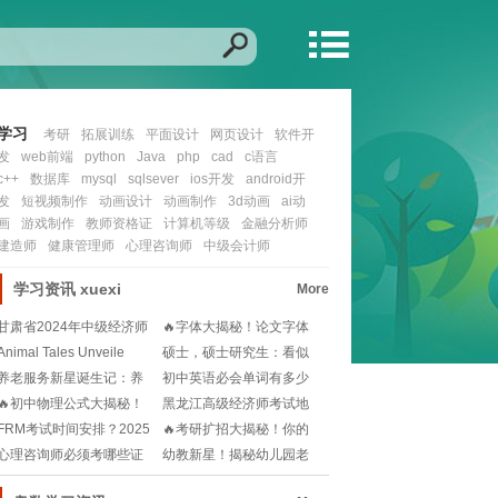
学习
考研
拓展训练
平面设计
网页设计
软件开
发
web前端
python
Java
php
cad
c语言
c++
数据库
mysql
sqlsever
ios开发
android开
发
短视频制作
动画设计
动画制作
3d动画
ai动
画
游戏制作
教师资格证
计算机等级
金融分析师
建造师
健康管理师
心理咨询师
中级会计师
学习资讯
xuexi
More
甘肃省2024年中级经济师
🔥字体大揭秘！论文字体
报名时间是什么
格式要求与尺寸选择
Animal Tales Unveile
硕士，硕士研究生：看似
一字之差，实则深藏
养老服务新星诞生记：养
初中英语必会单词有多少
老护理员证书获取全
🧐哪些是考试核心词
🔥初中物理公式大揭秘！
黑龙江高级经济师考试地
2025版必杀技速
点在哪？如何快速找
FRM考试时间安排？2025
🔥考研扩招大揭秘！你的
年FRM考生
未来机会就在眼前！
心理咨询师必须考哪些证
幼教新星！揭秘幼儿园老
书？含金量高不高？
师的英语沟通魔法📚