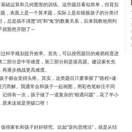
对基础运算和几何图形的训练。这些题目看似简单，但背后
问题，表面上是一个算术题，实际上是在锻炼孩子的分类讨
，总是搞不清楚“鸡”和“兔”的数量关系，后来我教他用列
子就豁然开朗了～
通过科学规划提升效率。首先，可以按照题目的难易程度进
第二部分是中等难度，第三部分则是拔高题。建议家长先
，再逐步挑战更高难度。
多孩子都会觉得头疼。其实，这类题目只要掌握了“路程=速
能迎刃而解。我通常会和孩子一起画图，用彩色笔标注不同
记得有一次，孩子做了一道复杂的“相遇问题”，花了半小
，原来这就是突破口呀！
，值得家长和孩子好好研究。比如“逆向思维法”，就是从结