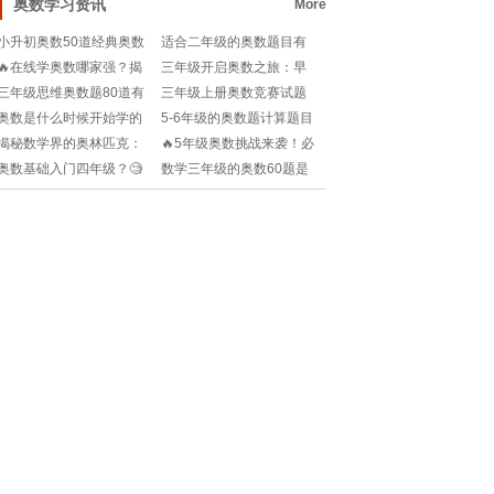
奥数学习资讯
More
小升初奥数50道经典奥数
适合二年级的奥数题目有
题甲乙合作？🤔如何快速
哪些🧐如何提升孩子的数
🔥在线学奥数哪家强？揭
三年级开启奥数之旅：早
搞定这类题？✨
学兴趣？快来收藏吧！🎉
秘2024最佳学习平台🔍
做准备，未来无限可能!
三年级思维奥数题80道有
三年级上册奥数竞赛试题
答案？🤔怎么选题才不踩
有哪些？🤔如何提升孩子
奥数是什么时候开始学的
5-6年级的奥数题计算题目
雷？🎁
的数学思维能力？🔥快来
呢🧐 学早了好不好？🤔
是什么？🤔如何提升孩子
揭秘数学界的奥林匹克：
🔥5年级奥数挑战来袭！必
收藏解题思
的数学思维能力？快来收
奥数，那个让人“头大”的神
做100道难题集锦🔥
奥数基础入门四年级？🧐
数学三年级的奥数60题是
藏！🎯
秘名字💡
如何打好数学思维基础？
什么？🤔学霸都在刷哪些
🔥快来收藏这份学习指
题目？🔥
南！