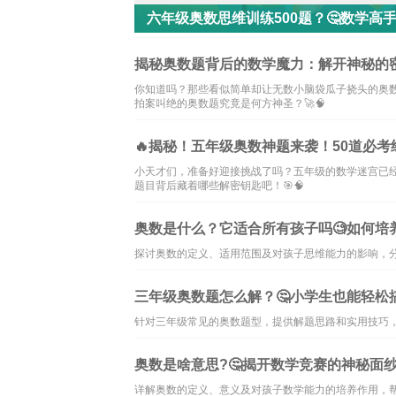
六年级奥数思维训练500题？🤔数学高
揭秘奥数题背后的数学魔力：解开神秘的
你知道吗？那些看似简单却让无数小脑袋瓜子挠头的奥
拍案叫绝的奥数题究竟是何方神圣？🚀🧠
🔥揭秘！五年级奥数神题来袭！50道必考
小天才们，准备好迎接挑战了吗？五年级的数学迷宫已经
题目背后藏着哪些解密钥匙吧！🎯🧠
奥数是什么？它适合所有孩子吗🧐如何培
探讨奥数的定义、适用范围及对孩子思维能力的影响，
三年级奥数题怎么解？🤔小学生也能轻松
针对三年级常见的奥数题型，提供解题思路和实用技巧
奥数是啥意思?🤔揭开数学竞赛的神秘面
详解奥数的定义、意义及对孩子数学能力的培养作用，