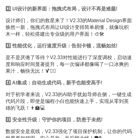
2️⃣ UI设计的新界面：拖拽式布局，设计不再是难题!
设计师们，你们的救星来了！V2.33的Material Design界面
焕然一新，拖拽式布局让UI设计变得简单易懂，就像玩积
木一样，轻松搭建出专业级的用户界面！🎨🛠️
3️⃣ 性能优化，运行速度升级：告别卡顿，流畅如丝!
是不是厌倦了等待？V2.33对性能进行了深度调校，启动速
度和响应时间显著提升，每一次编译都像喝了一口冰爽的
果汁，畅快无比！🍹🏃‍♂️
4️⃣ AI集成：自动生成代码，新手也能变高手!
对于初学者来说，V2.33的AI助手犹如导师在侧，一键生成
代码片段，即使是编程小白也能快速上手，实现从零到英
雄的飞跃！👨‍🏫💻
5️⃣ 安全性升级：守护你的项目，防患于未然!
数据安全是底线，V2.33强化了项目保护机制，让你的代码