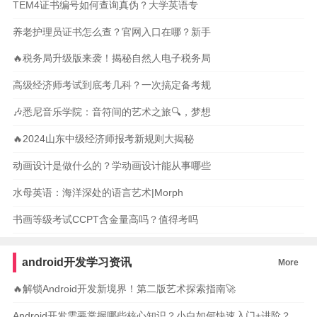
TEM4证书编号如何查询真伪？大学英语专
养老护理员证书怎么查？官网入口在哪？新手
🔥税务局升级版来袭！揭秘自然人电子税务局
高级经济师考试到底考几科？一次搞定备考规
🎶悉尼音乐学院：音符间的艺术之旅🔍，梦想
🔥2024山东中级经济师报考新规则大揭秘
动画设计是做什么的？学动画设计能从事哪些
水母英语：海洋深处的语言艺术|Morph
书画等级考试CCPT含金量高吗？值得考吗
android开发学习资讯
More
🔥解锁Android开发新境界！第二版艺术探索指南🚀
Android开发需要掌握哪些核心知识？小白如何快速入门+进阶？