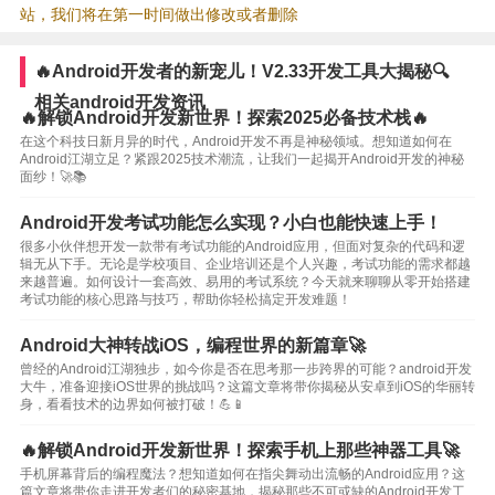
站，我们将在第一时间做出修改或者删除
🔥Android开发者的新宠儿！V2.33开发工具大揭秘🔍
相关android开发资讯
🔥解锁Android开发新世界！探索2025必备技术栈🔥
在这个科技日新月异的时代，Android开发不再是神秘领域。想知道如何在
Android江湖立足？紧跟2025技术潮流，让我们一起揭开Android开发的神秘
面纱！🚀📚
Android开发考试功能怎么实现？小白也能快速上手！
很多小伙伴想开发一款带有考试功能的Android应用，但面对复杂的代码和逻
辑无从下手。无论是学校项目、企业培训还是个人兴趣，考试功能的需求都越
来越普遍。如何设计一套高效、易用的考试系统？今天就来聊聊从零开始搭建
考试功能的核心思路与技巧，帮助你轻松搞定开发难题！
Android大神转战iOS，编程世界的新篇章🚀
曾经的Android江湖独步，如今你是否在思考那一步跨界的可能？android开发
大牛，准备迎接iOS世界的挑战吗？这篇文章将带你揭秘从安卓到iOS的华丽转
身，看看技术的边界如何被打破！💪📱
🔥解锁Android开发新世界！探索手机上那些神器工具🚀
手机屏幕背后的编程魔法？想知道如何在指尖舞动出流畅的Android应用？这
篇文章将带你走进开发者们的秘密基地，揭秘那些不可或缺的Android开发工