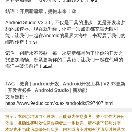
世界更加稳固，安心开发，无后顾之忧！🛡️🔒
结语：开启新篇章，拥抱未来！🚀
Android Studio V2.33，不仅是工具的进步，更是开发者梦
想的加速器。现在就升级，让每一次点击都充满无限可
能，让我们一起在Android的星辰大海中，书写属于我们的
编程传奇！✨🚀
记住，创新永不停歇，每一次更新都是为了让你的开发之
旅更加顺畅。赶紧更新你的工具箱，让我们一起在代码的
海洋中破浪前行！🌊💻
TAG：
教育
|
android开发
|
Android开发工具
|
V2.33更新
|
开发者必备
|
Android Studio
|
新功能
文章链接：
https://www.9educ.com/xuexi/androidkf/297407.html
提示：本信息均源自互联网，只能做为信息参考，并不能作为任何
依据，准确性和时效性需要读者进一步核实，请不要下载与分享，
本站也不为此信息做任何负责，内容或者图片如有误请及时联系本