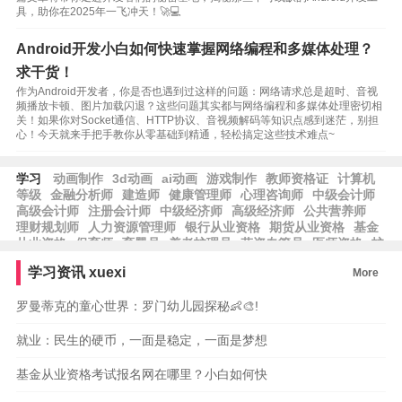
具，助你在2025年一飞冲天！🚀💻
Android开发小白如何快速掌握网络编程和多媒体处理？
求干货！
作为Android开发者，你是否也遇到过这样的问题：网络请求总是超时、音视
频播放卡顿、图片加载闪退？这些问题其实都与网络编程和多媒体处理密切相
关！如果你对Socket通信、HTTP协议、音视频解码等知识点感到迷茫，别担
心！今天就来手把手教你从零基础到精通，轻松搞定这些技术难点~
学习
动画制作
3d动画
ai动画
游戏制作
教师资格证
计算机
等级
金融分析师
建造师
健康管理师
心理咨询师
中级会计师
高级会计师
注册会计师
中级经济师
高级经济师
公共营养师
理财规划师
人力资源管理师
银行从业资格
期货从业资格
基金
从业资格
保育师
育婴员
养老护理员
劳资专管员
医师资格
护
士资格
律师资格
工程师
工程造价
学习资讯
xuexi
More
罗曼蒂克的童心世界：罗门幼儿园探秘👶🎨!
就业：民生的硬币，一面是稳定，一面是梦想
基金从业资格考试报名网在哪里？小白如何快