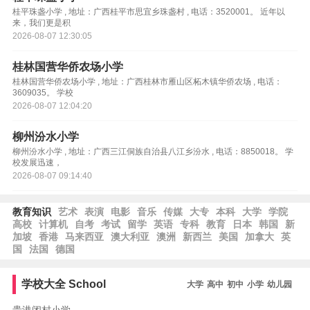
桂平珠盏小学 , 地址：广西桂平市思宜乡珠盏村 , 电话：3520001。 近年以
来，我们更是积
2026-08-07 12:30:05
桂林国营华侨农场小学
桂林国营华侨农场小学 , 地址：广西桂林市雁山区柘木镇华侨农场 , 电话：
3609035。 学校
2026-08-07 12:04:20
柳州汾水小学
柳州汾水小学 , 地址：广西三江侗族自治县八江乡汾水 , 电话：8850018。 学
校发展迅速，
2026-08-07 09:14:40
教育知识
艺术
表演
电影
音乐
传媒
大专
本科
大学
学院
高校
计算机
自考
考试
留学
英语
专科
教育
日本
韩国
新
加坡
香港
马来西亚
澳大利亚
澳洲
新西兰
美国
加拿大
英
国
法国
德国
学校大全
School
大学
高中
初中
小学
幼儿园