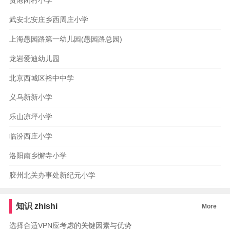
贵港闭村小学
武安北安庄乡西周庄小学
上海愚园路第一幼儿园(愚园路总园)
龙岩爱迪幼儿园
北京西城区裕中中学
义乌新新小学
乐山凉坪小学
临汾西庄小学
洛阳南乡懈寺小学
胶州北关办事处新纪元小学
知识
zhishi
More
选择合适VPN应考虑的关键因素与优势