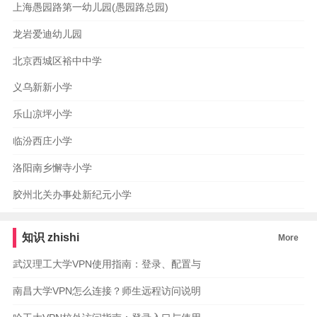
上海愚园路第一幼儿园(愚园路总园)
龙岩爱迪幼儿园
北京西城区裕中中学
义乌新新小学
乐山凉坪小学
临汾西庄小学
洛阳南乡懈寺小学
胶州北关办事处新纪元小学
知识
zhishi
More
武汉理工大学VPN使用指南：登录、配置与
南昌大学VPN怎么连接？师生远程访问说明