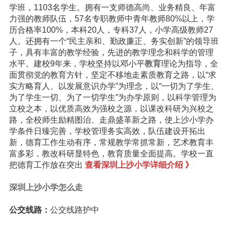
学班，1103名学生。拥有一支师德高尚、业务精良、年富
力强的教师队伍，57名专职教师中青年教师80%以上，学
历合格率100%，本科20人，专科37人，小学高级教师27
人。还拥有一个“民主亲和、勤政廉正、务实创新”的领导班
子，具有丰富的教学经验，先进的教学理念和科学的管理
水平。建校9年来，学校坚持以邓小平
教育
理论为指导，全
面贯彻党的教育方针，坚定不移地走素质教育之路，以“求
实方略育人、以发展意识办学”为理念，以“一切为了学生、
为了学生一切、为了一切学生”为办学原则，以科学管理为
立校之本，以优质高效为强校之源，以课改科研为兴校之
路，全校师生励精图治、走鼎盛革新之路，使上沙小学办
学条件日臻完善，学校管理务实高效，队伍建设开拓出
新，德育工作生动有序，常规教学常抓常新，艺术教育丰
富多彩，教改科研显特色，教育质量全面提高。学校一直
把德育工作放在突出
查看深圳上沙小学详细介绍 》
深圳上沙小学怎么走
公交线路：
公交线路护中