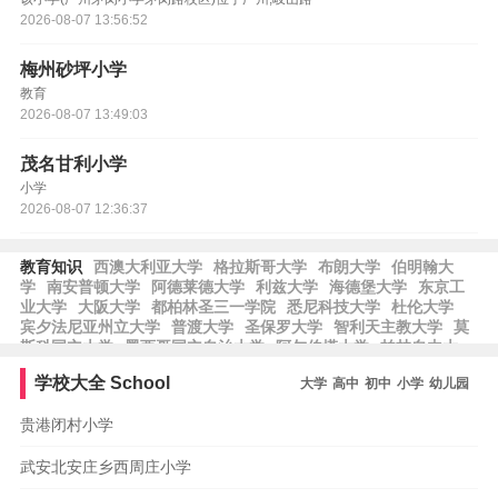
2026-08-07 13:56:52
梅州砂坪小学
教育
2026-08-07 13:49:03
茂名甘利小学
小学
2026-08-07 12:36:37
教育知识
西澳大利亚大学
格拉斯哥大学
布朗大学
伯明翰大
学
南安普顿大学
阿德莱德大学
利兹大学
海德堡大学
东京工
业大学
大阪大学
都柏林圣三一学院
悉尼科技大学
杜伦大学
宾夕法尼亚州立大学
普渡大学
圣保罗大学
智利天主教大学
莫
斯科国立大学
墨西哥国立自治大学
阿尔伯塔大学
柏林自由大
学
浦项科技大学
亚琛工业大学
哥本哈根大学
法赫德国王石油
学校大全
School
大学
高中
初中
小学
幼儿园
矿产大学
卡尔斯鲁厄理工学院
乌普萨拉大学
圣安德鲁斯大学
谢菲尔德大学
乌特勒支大学
贵港闭村小学
武安北安庄乡西周庄小学