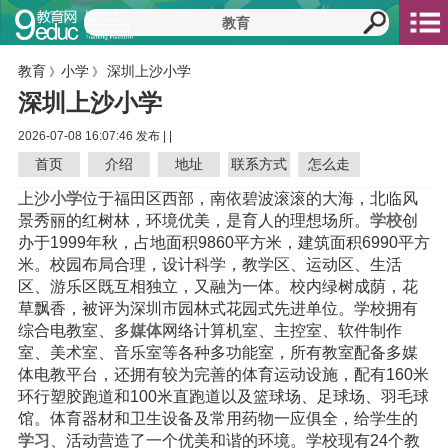
教育
小学
深圳上沙小学
》
》
深圳上沙小学
2026-07-08 16:07:46 发布 |
|
首页
介绍
地址
联系方式
怎么走
上沙
小学
位于福田区西部，南依碧波滚滚的大海，北临风
景秀丽的红树林，环境优美，是育人的理想场所。
学校
创
办于1999年秋，占地面积9860平方米，建筑面积6990平方
米。校园布局合理，设计科学，教学区、运动区、生活
区、游乐区既互相独立，又融为一体。校内绿树成荫，花
草飘香，被评为深圳市园林式花园式先进单位。学校拥有
综合电教室、多
媒体
网络计算机室、主控室、软件制作
室、美术室、音乐室等各种多功能室，所有教室配备多媒
体电教平台，还拥有较为完善的体育运动设施，配有160米
环行塑胶跑道和100米直跑道以及篮球场、足球场、羽毛球
馆。体育器材和卫生设备及常用药物一应俱全，给学生的
学习
、活动营造了一个优美和谐的环境。学校现有24个教