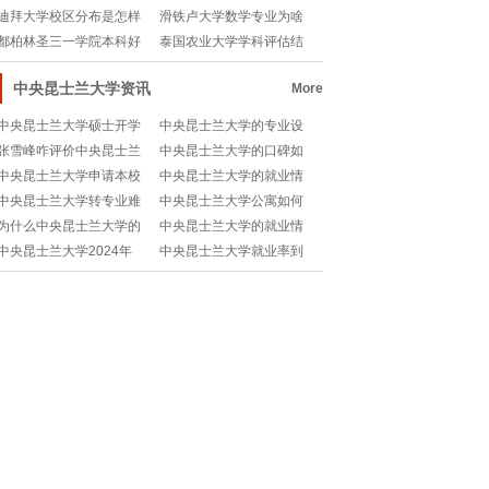
学靠谱吗？一文解答
生要求有哪些？🎓
迪拜大学校区分布是怎样
滑铁卢大学数学专业为啥
的？📚留学党必看！
被称为“学霸天堂”
都柏林圣三一学院本科好
泰国农业大学学科评估结
毕业吗？🎓揭秘真相
果如何？🎓权威解析
中央昆士兰大学资讯
More
中央昆士兰大学硕士开学
中央昆士兰大学的专业设
时间，你知道吗？
置到底有多“宝藏”？
张雪峰咋评价中央昆士兰
中央昆士兰大学的口碑如
大学？这所澳洲高校有点
何？🎓值得申请吗？
中央昆士兰大学申请本校
中央昆士兰大学的就业情
意思！
研究生有优势吗？🎓揭秘
况如何？就业率真的高
中央昆士兰大学转专业难
中央昆士兰大学公寓如何
内部通道
吗？
不难？一文教你搞定！
选择？留学生必看的住宿
为什么中央昆士兰大学的
中央昆士兰大学的就业情
攻略！
排名一直在上升？🎓
况如何？🎓留学党必看
中央昆士兰大学2024年
中央昆士兰大学就业率到
USNews排名如何？快来
底有多高？留学生必看！
看解读！