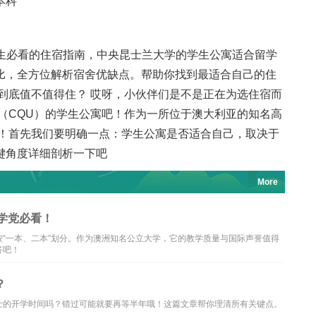
本科
学生必看的住宿指南，中央昆士兰大学的学生公寓适合留学
比，全方位解析宿舍优缺点。帮助你找到最适合自己的住
寓到底值不值得住？ 哎呀，小伙伴们是不是正在为选住宿而
学（CQU）的学生公寓吧！作为一所位于澳大利亚的知名高
哦！首先我们要明确一点：学生公寓是否适合自己，取决于
键角度详细剖析一下吧
More
学党必看！
“一本、二本”划分。作为澳洲知名公立大学，它的教学质量与国际声誉值得
答吧！
？
士的开学时间吗？错过可能就要再等半年哦！这篇文章帮你理清所有关键点。