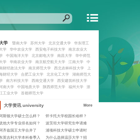
大学
暨南大学
苏州大学
北京交通大学
华东理工
大学
华中农业大学
西安电子科技大学
南京农业大
学
中国海洋大学
北京邮电大学
南昌大学
华中师范
大学
华南农业大学
南京航空航天大学
江南大学
中
南财经政法大学
南京师范大学
西北农林科技大学
上
海财经大学
合肥工业大学
北京化工大学
湖南师范大
学
南方科技大学
西南交通大学
西安建筑科技大学
河南大学
中国地质大学
陕西师范大学
福州大学
浙
江工业大学
首都师范大学
大学资讯
university
More
阿斯顿大学硕士怎么样？
怀卡托大学校园长啥样？
🎓值得申请吗？
揭秘新西兰宝藏学府
犹他大学专业排名如何？
波茨坦大学研究生申请难
那些隐藏的宝藏专业
不难？一文教你掌握
阿齐兹国王大学合并了
浦项科技大学硕士申请时
吗？一探究竟！
间是啥时候？宝子们
东英吉利大学本科春季入
为什么选择温莎大学？招