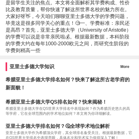
是留学生关注的焦点。本文将全面解析其学费构成、性价
比及教育质量，帮你快速了解这所世界名校的魅力所在。
大家好呀👋，今天咱们聊聊亚里士多德大学的学费问题，
毕竟这是很多同学关心的重点！🧐一、学费标准：亲民还
是高昂？首先，亚里士多德大学（University of Aristotle）
的学费可以说是非常亲民啦💰。根据最新数据，本科阶段
的学费大约在每年1000-2000欧元之间，而研究生阶段的
学费则稍高一些
亚里士多德大学知识
More
希腊亚里士多德大学排名如何？快来了解这所古老学府的
新面貌！
希腊亚里士多德大学QS排名如何？快来揭秘！
希腊亚里士多德大学在QS世界大学排名中表现如何？作为希腊历史悠久的高
等学府，它在全球范围内的学术地位如何？本文将为你详细解读。
亚里士多德大学排名如何？🤔全球学术地位解析
亚里士多德大学作为希腊顶尖学府，其全球排名备受关注。根据最新数据，它
在QS世界大学排名中表现亮眼，具体名次和学术实力值得深入了解！