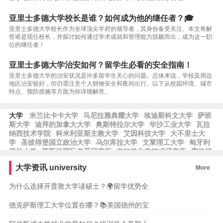
亚里士多德大学校长是谁？如何成为他的继任者？🎓
亚里士多德大学校长作为全球顶尖学府的领导者，其身份备受关注。本文将解
答谁是现任校长，并探讨如何通过学术成就和管理能力脱颖而出，成为这一职
位的继任者！
亚里士多德大学治安如何？留学生必看的安全指南！
亚里士多德大学的治安状况是许多留学生关心的问题。总体来说，学校及周边
地区治安较好，但仍需注意个人财物安全和夜间出行。以下从校园环境、城市
特点、预防措施等方面为你详细解答。
大学
米兰比卡卡大学
马尼拉雅典耀大学
埃迪斯科文大学
萨班
斯大学
迪拜的加拿大大学
奥斯特拉尔大学
华沙工业大学
瓦拉
纳西技术学院
科米利亚斯主教大学
艾因科技大学
大不里士大
学
圣彼得堡国立政治大学
乌尔库拉大学
文莱理工大学
匈牙利
罗兰大学
莫斯科国际关系研究所
布拉格化学技术研究所
塞格德
大学
托木斯克理工大学
南十字大学
阿道夫·伊瓦涅斯大学
尼赫
大学资讯
university
More
鲁大学
泗水理工学院
舒利尼生物技术和管理大学
艾因·沙姆斯
大学
圣彼得堡国立信息技术大学
泰国法政大学
威尼斯大学
伊
为什么选择开普敦大学读硕士？🌍留学优势全
利诺伊理工大学
金斯顿大学
德克萨斯理工大学位置在哪？📚美国德州的宝