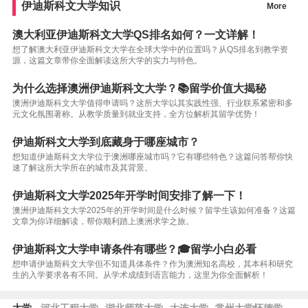
伊迪斯科文大学知识
More
澳大利亚伊迪斯科文大学QS排名如何？一文详解！
想了解澳大利亚伊迪斯科文大学在全球大学中的位置吗？从QS排名到教学资
源，这篇文章带你全面解读这所大学的实力与特色。
为什么选择澳洲伊迪斯科文大学？📚留学价值大揭秘
澳洲伊迪斯科文大学值得申请吗？这所大学以其实践性强、行业联系紧密和多
元文化氛围著称。从教学质量到就业支持，全方位解析其留学优势！
伊迪斯科文大学到底藏身于哪座城市？
想知道伊迪斯科文大学位于澳洲哪座城市吗？它有哪些特色？这篇问答帮你快
速了解这所大学所在的城市及其背景。
伊迪斯科文大学2025年开学时间安排了解一下！
澳洲伊迪斯科文大学2025年的开学时间是什么时候？留学生该如何准备？这篇
文章为你详细解读，帮你顺利踏上澳洲求学之旅。
伊迪斯科文大学申请条件有哪些？🎓留学小白必看
想申请伊迪斯科文大学但不知道具体条件？作为澳洲知名高校，其本科和研究
生的入学要求各有不同。从学术成绩到语言能力，这里为你全面解析！