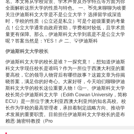
名。本文将从学校背景、学术声誉及办学特点等方面为你
全面解析这所大学的性质与特色。 一、👋先来聊聊为啥要
关注伊迪斯科文大学是不是公立大学？ 选择留学或深造
时，学校的性质（公立还是私立）可是个超级重要的考量
点！公立大学通常由政府资助，学费相对较低，且学术质
量更有保障。那么，伊迪斯科文大学到底是不是公立大学
呢？答案当然是：YES！🎉 二、💡伊迪斯科
伊迪斯科文大学校长
伊迪斯科文大学的校长是谁？一探究竟！，想知道伊迪斯
科文大学现任校长是谁吗？作为一所位于西澳大利亚的重
要高校，它的领导人物背后有哪些故事？这篇文章为你揭
晓答案，满足你的好奇心。大家好呀，今天咱们聊聊伊迪
斯科文大学的校长这位重要人物！🤔一、伊迪斯科文大学
校长简介伊迪斯科文大学（Edith Cowan University，简称
ECU）是一所位于澳大利亚西澳大利亚州的知名高校。校
长作为学校的最高管理者，承担着制定战略方向、推动学
术发展的重要职责。目前担任伊迪斯科文大学校长的是布
赖恩·施密特教授（Pro