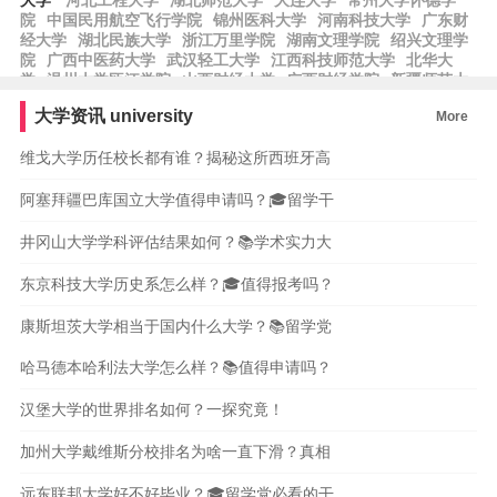
大学
河北工程大学
湖北师范大学
大连大学
常州大学怀德学
院
中国民用航空飞行学院
锦州医科大学
河南科技大学
广东财
经大学
湖北民族大学
浙江万里学院
湖南文理学院
绍兴文理学
院
广西中医药大学
武汉轻工大学
江西科技师范大学
北华大
学
温州大学瓯江学院
山西财经大学
广西财经学院
新疆师范大
学
中国劳动关系学院
湖北汽车工业学院
沈阳师范大学
北京农
大学资讯
university
More
学院
西藏民族大学
湖南工程学院
中国人民警察大学
湖北第二
师范学院
上海电机学院
齐齐哈尔大学
维戈大学历任校长都有谁？揭秘这所西班牙高
阿塞拜疆巴库国立大学值得申请吗？🎓留学干
井冈山大学学科评估结果如何？📚学术实力大
东京科技大学历史系怎么样？🎓值得报考吗？
康斯坦茨大学相当于国内什么大学？📚留学党
哈马德本哈利法大学怎么样？📚值得申请吗？
汉堡大学的世界排名如何？一探究竟！
加州大学戴维斯分校排名为啥一直下滑？真相
远东联邦大学好不好毕业？🎓留学党必看的干