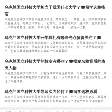
乌克兰国立科技大学相当于我国什么大学？🎓留学选校指
南
乌克兰国立科技大学是乌克兰顶尖理工类高校之一，其在工程、技术领域的实
力备受认可。与我国大学相比，它类似于国内的哈尔滨工业大学、北京航空航
天大学等知名理工院校。如果你对工科感兴趣，不妨深入了解！
乌克兰国立科技大学开学典礼有哪些亮点值得关注？🎓
乌克兰国立科技大学的开学典礼不仅是新学期的起点，更是展现学校文化与学
术魅力的重要时刻。从嘉宾演讲到国际交流项目发布，每一个环节都充满意
义。想知道具体有哪些精彩内容吗？快来看看吧！
乌克兰国立科技大学的校友有哪些？🎓揭秘名校背后的杰
出人物
乌克兰国立科技大学作为一所有深厚学术底蕴的高校，培养了众多在科技、政
治、商业等领域具有影响力的校友。他们不仅为学校争光，也在国际舞台上展
现了卓越成就。
乌克兰国立科技大学导师实力如何？🎓留学选校必看
乌克兰国立科技大学的导师团队是否强大？作为一所历史悠久的名校，其导师
在学术研究、教学水平和国际影响力方面表现如何？这篇文章为你详细解析！