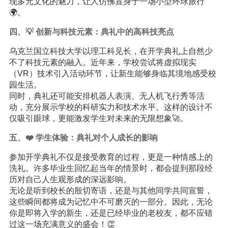
现多元文化的魅力，让人仿佛置身于一场小型环球旅行
🌍。
四、💡 创新与科技元素：典礼中的高科技亮点
乌克兰国立科技大学以理工科见长，在开学典礼上自然少
不了科技元素的融入。近年来，学校尝试将虚拟现实
（VR）技术引入活动环节，让新生能够身临其境地感受校
园生活。
同时，典礼还可能安排机器人表演、无人机飞行秀等活
动，充分展示学校的科研实力和技术水平。这样的设计不
仅吸引眼球，更能激发学生对未来的无限想象🚀。
五、❤️ 学生体验：典礼对个人成长的影响
参加开学典礼不仅是接受教育的过程，更是一种情感上的
洗礼。许多毕业生回忆起当年的情景时，都会提到那段经
历对自己人生观形成的深远影响。
无论是听到校长的殷切寄语，还是与其他同学共同宣誓，
这些瞬间都将成为记忆中不可磨灭的一部分。因此，无论
你是即将入学的新生，还是已经毕业的老校友，都不应错
过这一场充满意义的盛会！👏