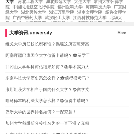
大学
河北工程大学
湖北师范大学
大连大学
常州大学怀德学
院
中国民用航空飞行学院
锦州医科大学
河南科技大学
广东财
经大学
湖北民族大学
浙江万里学院
湖南文理学院
绍兴文理学
院
广西中医药大学
武汉轻工大学
江西科技师范大学
北华大
学
温州大学瓯江学院
山西财经大学
广西财经学院
新疆师范大
学
中国劳动关系学院
湖北汽车工业学院
沈阳师范大学
北京农
大学资讯
university
More
学院
西藏民族大学
湖南工程学院
中国人民警察大学
湖北第二
师范学院
上海电机学院
齐齐哈尔大学
维戈大学历任校长都有谁？揭秘这所西班牙高
阿塞拜疆巴库国立大学值得申请吗？🎓留学干
井冈山大学学科评估结果如何？📚学术实力大
东京科技大学历史系怎么样？🎓值得报考吗？
康斯坦茨大学相当于国内什么大学？📚留学党
哈马德本哈利法大学怎么样？📚值得申请吗？
汉堡大学的世界排名如何？一探究竟！
加州大学戴维斯分校排名为啥一直下滑？真相