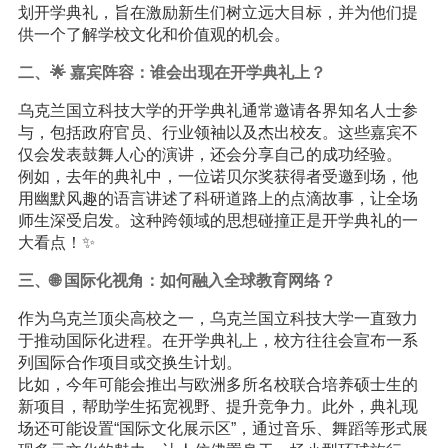
划开学典礼，旨在激励新生们树立远大目标，并为他们提
供一个了解学校文化和价值观的机会。
二、🌟 嘉宾阵容：谁会出现在开学典礼上？
乌克兰国立科技大学的开学典礼通常邀请各界知名人士参
与，包括政府官员、行业领袖以及杰出校友。这些嘉宾不
仅会发表鼓舞人心的演讲，还会分享自己的成功经验。
例如，去年的典礼中，一位诺贝尔奖获得者受邀到场，他
用幽默风趣的语言讲述了科研道路上的点滴故事，让全场
师生深受启发。这种跨领域的思想碰撞正是开学典礼的一
大看点！✨
三、🌐 国际化视角：如何融入全球
教育
网络？
作为乌克兰顶尖高校之一，乌克兰国立科技大学一直致力
于推动国际化进程。在开学典礼上，校方往往会宣布一系
列国际合作项目或交换生计划。
比如，今年可能会推出与欧洲多所名校联合培养硕士生的
新项目，帮助学生拓宽视野、提升竞争力。此外，典礼现
场还可能设置“国际文化展示区”，通过音乐、舞蹈等形式展