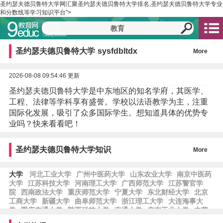
圣约瑟夫德贝鲁特大学网汇聚圣约瑟夫德贝鲁特大学排名,圣约瑟夫德贝鲁特大学专业
和分数线等学习知识平台">
圣约瑟夫德贝鲁特大学
sysfdbltdx
More
2026-08-08 09:54:46 更新
圣约瑟夫德贝鲁特大学是中东地区的知名学府，其医学、
工程、法律等学科享有盛誉。学校以法语教学为主，注重
国际化发展，吸引了众多国际学生。想知道具体的优势专
业吗？快来看看吧！
圣约瑟夫德贝鲁特大学知识
More
大学
河北工业大学
广州中医药大学
山东农业大学
南京中医药
大学
江苏科技大学
河南理工大学
广西师范大学
江苏警官学
院
西南政法大学
重庆师范大学
宁夏大学
东北财经大学
北京
工商大学
新疆大学
曲阜师范大学
浙江理工大学
大连海事大
学
重庆交通大学
陕西科技大学
南通大学
广东工业大学
内蒙
古大学
安徽农业大学
西华大学
贵州师范大学
河北师范大学