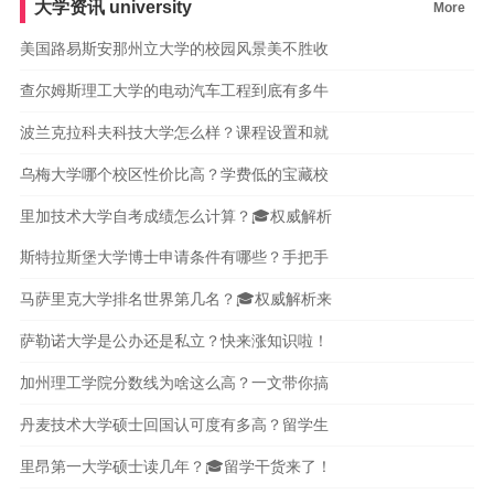
大学资讯
university
More
西安科技大学
武汉科技大学
长春理工大学
杭州师范大学
美国路易斯安那州立大学的校园风景美不胜收
查尔姆斯理工大学的电动汽车工程到底有多牛
波兰克拉科夫科技大学怎么样？课程设置和就
乌梅大学哪个校区性价比高？学费低的宝藏校
里加技术大学自考成绩怎么计算？🎓权威解析
斯特拉斯堡大学博士申请条件有哪些？手把手
马萨里克大学排名世界第几名？🎓权威解析来
萨勒诺大学是公办还是私立？快来涨知识啦！
加州理工学院分数线为啥这么高？一文带你搞
丹麦技术大学硕士回国认可度有多高？留学生
里昂第一大学硕士读几年？🎓留学干货来了！