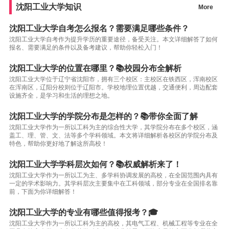
沈阳工业大学知识
More
沈阳工业大学自考怎么报名？需要满足哪些条件？
沈阳工业大学自考作为提升学历的重要途径，备受关注。本文详细解答了如何
报名、需要满足的条件以及备考建议，帮助你轻松入门！
沈阳工业大学的位置在哪里？📚校园分布全解析
沈阳工业大学位于辽宁省沈阳市，拥有三个校区：主校区在铁西区，浑南校区
在浑南区，辽阳分校则位于辽阳市。学校地理位置优越，交通便利，周边配套
设施齐全，是学习和生活的理想之地。
沈阳工业大学的学院分布是怎样的？📚带你全面了解
沈阳工业大学作为一所以工科为主的综合性大学，其学院分布在多个校区，涵
盖工、理、管、文、法等多个学科领域。本文将详细解析各校区的学院分布及
特色，帮助你更好地了解这所高校！
沈阳工业大学学科层次如何？📚权威解析来了！
沈阳工业大学作为一所以工为主、多学科协调发展的高校，在全国范围内具有
一定的学术影响力。其学科层次主要集中在工科领域，部分专业在全国排名靠
前，下面为你详细解答！
沈阳工业大学的专业有哪些值得报考？🎓
沈阳工业大学作为一所以工科为主的高校，其电气工程、机械工程等专业在全