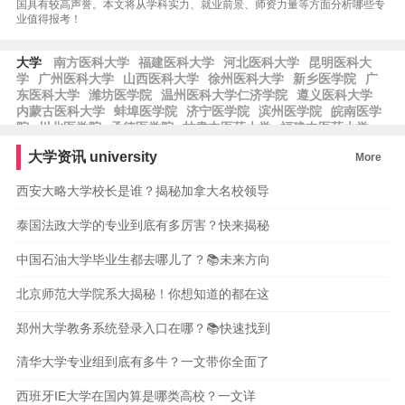
国具有较高声誉。本文将从学科实力、就业前景、师资力量等方面分析哪些专
业值得报考！
大学
南方医科大学
福建医科大学
河北医科大学
昆明医科大
学
广州医科大学
山西医科大学
徐州医科大学
新乡医学院
广
东医科大学
潍坊医学院
温州医科大学仁济学院
遵义医科大学
内蒙古医科大学
蚌埠医学院
济宁医学院
滨州医学院
皖南医学
院
川北医学院
承德医学院
甘肃中医药大学
福建中医药大学
青海大学医学院
西藏藏医药大学
中央财经大学
对外经济贸易大
大学资讯
university
More
学
西南财经大学
首都经济贸易大学
天津财经大学
河北经贸大
学
南京财经大学
西安大略大学校长是谁？揭秘加拿大名校领导
泰国法政大学的专业到底有多厉害？快来揭秘
中国石油大学毕业生都去哪儿了？📚未来方向
北京师范大学院系大揭秘！你想知道的都在这
郑州大学教务系统登录入口在哪？📚快速找到
清华大学专业组到底有多牛？一文带你全面了
西班牙IE大学在国内算是哪类高校？一文详