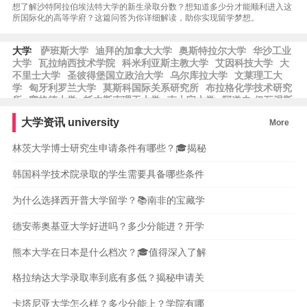
想了解沙特阿拉伯埃法特大学的新生录取分数？想知道多少分才能顺利进入这
所国际化的高等学府？这篇问答为你详细解读，助你实现留学梦想。
大学
萨班斯大学
迪拜的加拿大大学
奥斯特拉尔大学
华沙工业
大学
瓦拉纳西技术学院
科米利亚斯主教大学
艾因科技大学
大
不里士大学
圣彼得堡国立政治大学
乌尔库拉大学
文莱理工大
学
匈牙利罗兰大学
莫斯科国际关系研究所
布拉格化学技术研究
所
塞格德大学
托木斯克理工大学
南十字大学
阿道夫·伊瓦涅斯
大学
尼赫鲁大学
泗水理工学院
舒利尼生物技术和管理大学
艾
大学资讯
university
More
因·沙姆斯大学
圣彼得堡国立信息技术大学
泰国法政大学
威尼
斯大学
伊利诺伊理工大学
金斯顿大学
帕丽斯·洛德伦萨尔茨堡
林茨大学博士研究生申请条件有哪些？🎓揭秘
大学
布尔诺工业大学
德国基尔大学
韩国科学技术院录取的学生需要具备哪些条件
为什么选择西开普大学留学？📚南非的宝藏学
德安蒂奥基亚大学好进吗？多少分能进？开学
熊本大学在日本是什么档次？🎓值得深入了解
格拉纳达大学录取率到底有多低？揭秘申请关
卡塔尼亚大学怎么样？多少分能上？学院有哪