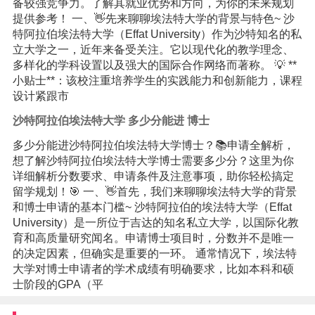
备较强竞争力。了解其就业优势和方向，为你的未来规划
提供参考！ 一、👋先来聊聊埃法特大学的背景与特色~ 沙
特阿拉伯埃法特大学（Effat University）作为沙特知名的私
立大学之一，近年来备受关注。它以现代化的教学理念、
多样化的学科设置以及强大的国际合作网络而著称。 💡 **
小贴士**：该校注重培养学生的实践能力和创新能力，课程
设计紧跟市
沙特阿拉伯埃法特大学 多少分能进 博士
多少分能进沙特阿拉伯埃法特大学博士？📚申请全解析，
想了解沙特阿拉伯埃法特大学博士需要多少分？这里为你
详细解析分数要求、申请条件及注意事项，助你轻松搞定
留学规划！🎯 一、👋首先，我们来聊聊埃法特大学的背景
和博士申请的基本门槛~ 沙特阿拉伯的埃法特大学（Effat
University）是一所位于吉达的知名私立大学，以国际化教
育和高质量研究闻名。申请博士项目时，分数并不是唯一
的决定因素，但确实是重要的一环。 通常情况下，埃法特
大学对博士申请者的学术成绩有明确要求，比如本科和硕
士阶段的GPA（平