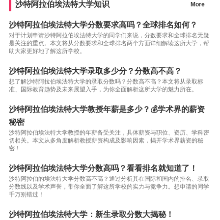
沙特阿拉伯埃法特大学知识
More
沙特阿拉伯埃法特大学分数要求高吗？全球排名如何？
对于计划申请沙特阿拉伯埃法特大学的同学们来说，分数要求和全球排名无疑
是关注的重点。本文将从分数要求和全球排名两个方面详细解读这所大学，帮
助大家更好地了解这所学校。
沙特阿拉伯埃法特大学录取多少分？分数高不高？
想了解沙特阿拉伯埃法特大学的录取分数吗？分数高不高？本文将从录取标
准、国际教育趋势及未来展望入手，为你全面解析这所大学的魅力所在。
沙特阿拉伯埃法特大学教授年薪是多少？💰学术界的薪资
秘密
沙特阿拉伯埃法特大学教授的年薪备受关注，具体薪资与职位、资历、学科密
切相关。本文从多角度解析教授薪资构成及影响因素，揭开学术界薪资的秘
密！
沙特阿拉伯埃法特大学分数高吗？看看排名就知道了！
沙特阿拉伯的埃法特大学分数高不高？通过分析其在国际和国内的排名、录取
分数线以及学术声誉，带你全面了解这所学校的实力与竞争力。想申请的同学
千万别错过！
沙特阿拉伯埃法特大学：新生录取分数大揭秘！