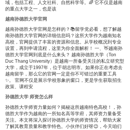
域，包括工程、人文社科、自然科学等。🌈 它不仅是越南
的重点大学之一，也是该
越南孙德胜大学官网
越南孙德胜大学官网是怎样的？📚留学党必看，想了解越
南孙德胜大学官网的详细信息吗？这所大学作为越南知名
高校，官网提供了丰富的资源和信息。从学校概况到专业
设置，再到申请流程，这里为你全面解析！ 一、👋越南孙
德胜大学官网到底是什么来头？ 越南孙德胜大学（Ton
Duc Thang University）是越南一所备受关注的私立研究型
大学，成立于1997年，位于胡志明市。如果你正在考虑去
越南留学，那么它的官网一定是你不可错过的重要工具
✨。 官网不仅是展示学校形象的窗口，更是学生获取招生
政策、课程安
孙德胜大学 师资怎么样
孙德胜大学师资力量如何？揭秘这所越南特色高校！，孙
德胜大学作为越南的一所知名高等学府，其师资力量备受
关注。本文将深入探讨孙德胜大学的师资情况，帮助大家
了解其教育质量和教学特色。小伙伴们好呀😉，今天咱们