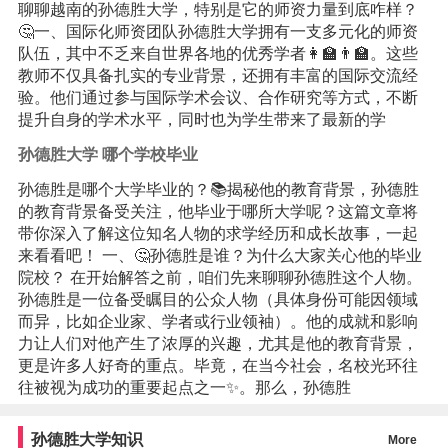
聊聊越南的孙德胜大学，特别是它的师资力量到底咋样？
🤔一、国际化师资团队孙德胜大学拥有一支多元化的师资
队伍，其中不乏来自世界各地的优秀学者👩‍🏫👨‍🏫。这些
教师不仅具备扎实的专业背景，还拥有丰富的国际交流经
验。他们通过参与国际学术会议、合作研究等方式，不断
提升自身的学术水平，同时也为学生带来了最新的学
孙德胜大学 哪个学校毕业
孙德胜是哪个大学毕业的？📚揭秘他的教育背景，孙德胜
的教育背景备受关注，他毕业于哪所大学呢？这篇文章将
带你深入了解这位知名人物的求学经历和成长故事，一起
来看看吧！ 一、🤔孙德胜是谁？为什么大家关心他的毕业
院校？ 在开始解答之前，咱们先来聊聊孙德胜这个人物。
孙德胜是一位备受瞩目的公众人物（具体身份可能因领域
而异，比如企业家、学者或行业领袖）。他的成就和影响
力让人们对他产生了浓厚的兴趣，尤其是他的教育背景，
更是许多人好奇的重点。毕竟，在当今社会，名校光环往
往被视为成功的重要起点之一✨。那么，孙德胜
孙德胜大学知识
More