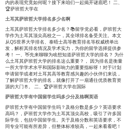
内的表现究竟如何呢？接下来咱们一起揭开谜底吧！ 二、
🏆萨班哲大学在
土耳其萨班哲大学排名多少名啊
土耳其萨班哲大学排名多少名？📚留学党必看，萨班哲大
学作为土耳其顶尖高校之一，其全球排名备受关注。本文
从QS世界大学排名、泰晤士高等教育排名等权威榜单出
发，解析其排名情况及学术实力，为你的留学选择提供参
考！ 一、👋先来聊聊为啥想知道萨班哲大学的排名？ 为什
么土耳其萨班哲大学的排名这么重要？， 因为排名是衡量
一所大学学术水平和国际影响力的重要指标呀！对于计划
申请留学或者对土耳其高等教育感兴趣的小伙伴们来说，
了解萨班哲大学的排名，就像打开了一扇通往优质教育资
源的大门🚪。 二、🏆萨班哲大学在国际
萨班哲大学有中国留学生吗多少分及格啊英语
萨班哲大学有中国留学生吗？及格分数是多少？英语要求
高吗？，萨班哲大学作为土耳其顶尖高校，吸引了许多国
际学生，包括中国留学生。关于及格分数和英语要求，不
同专业可能有所差异，但整体标准较高，一起来看看吧！