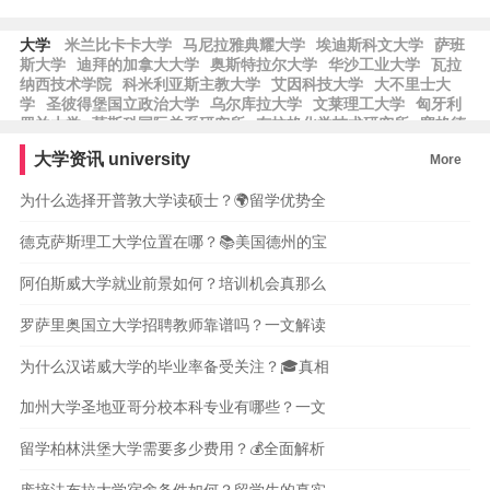
大学
米兰比卡卡大学
马尼拉雅典耀大学
埃迪斯科文大学
萨班
斯大学
迪拜的加拿大大学
奥斯特拉尔大学
华沙工业大学
瓦拉
纳西技术学院
科米利亚斯主教大学
艾因科技大学
大不里士大
学
圣彼得堡国立政治大学
乌尔库拉大学
文莱理工大学
匈牙利
罗兰大学
莫斯科国际关系研究所
布拉格化学技术研究所
塞格德
大学
托木斯克理工大学
南十字大学
阿道夫·伊瓦涅斯大学
尼赫
大学资讯
university
More
鲁大学
泗水理工学院
舒利尼生物技术和管理大学
艾因·沙姆斯
大学
圣彼得堡国立信息技术大学
泰国法政大学
威尼斯大学
伊
为什么选择开普敦大学读硕士？🌍留学优势全
利诺伊理工大学
金斯顿大学
德克萨斯理工大学位置在哪？📚美国德州的宝
阿伯斯威大学就业前景如何？培训机会真那么
罗萨里奥国立大学招聘教师靠谱吗？一文解读
为什么汉诺威大学的毕业率备受关注？🎓真相
加州大学圣地亚哥分校本科专业有哪些？一文
留学柏林洪堡大学需要多少费用？💰全面解析