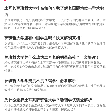
土耳其萨班哲大学排名如何？📚了解其国际地位与学术实
力
萨班哲大学是土耳其顶尖的私立大学之一，其在多个国际排名中表现不俗。本
文从QS世界大学排名、泰晤士高等教育排名等角度解析其学术水平和国际影
响力，带你全面了解这所名校！
萨班哲大学里有中国学生吗？快来解锁真相！
萨班哲大学作为土耳其知名学府，是否吸引了中国留学生？他们的学习生活如
何？这篇问答带你深入了解国际化的萨班哲大学。
萨班哲大学凭什么成为土耳其的明星高校？一文解读！
想知道萨班哲大学为何能在土耳其高校中脱颖而出？从商科教育到国际化办
学，从校园文化到未来发展，这篇问答为你全面解析这所土耳其明星高校的独
特魅力。
萨班哲大学学费贵不贵？留学生必看解析！
想了解萨班哲大学的学费情况？这篇问答帮你全面解读学费构成、性价比及省
钱妙招，助你轻松规划留学预算。
为什么选择土耳其萨班哲大学？📚留学优势全解析
为什么越来越多的学生选择土耳其萨班哲大学？这所大学的学术实力、国际化
环境和独特魅力如何吸引全球学子？快来一探究竟吧！