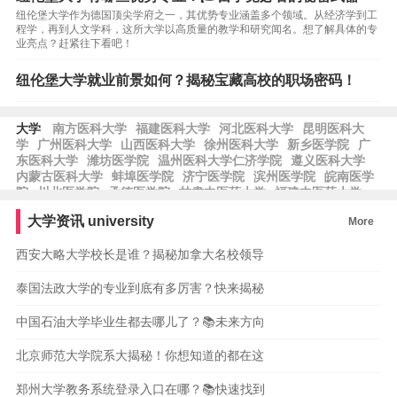
纽伦堡大学作为德国顶尖学府之一，其优势专业涵盖多个领域。从经济学到工
程学，再到人文学科，这所大学以高质量的教学和研究闻名。想了解具体的专
业亮点？赶紧往下看吧！
纽伦堡大学就业前景如何？揭秘宝藏高校的职场密码！
大学
南方医科大学
福建医科大学
河北医科大学
昆明医科大
学
广州医科大学
山西医科大学
徐州医科大学
新乡医学院
广
东医科大学
潍坊医学院
温州医科大学仁济学院
遵义医科大学
内蒙古医科大学
蚌埠医学院
济宁医学院
滨州医学院
皖南医学
院
川北医学院
承德医学院
甘肃中医药大学
福建中医药大学
青海大学医学院
西藏藏医药大学
中央财经大学
对外经济贸易大
大学资讯
university
More
学
西南财经大学
首都经济贸易大学
天津财经大学
河北经贸大
学
南京财经大学
西安大略大学校长是谁？揭秘加拿大名校领导
泰国法政大学的专业到底有多厉害？快来揭秘
中国石油大学毕业生都去哪儿了？📚未来方向
北京师范大学院系大揭秘！你想知道的都在这
郑州大学教务系统登录入口在哪？📚快速找到