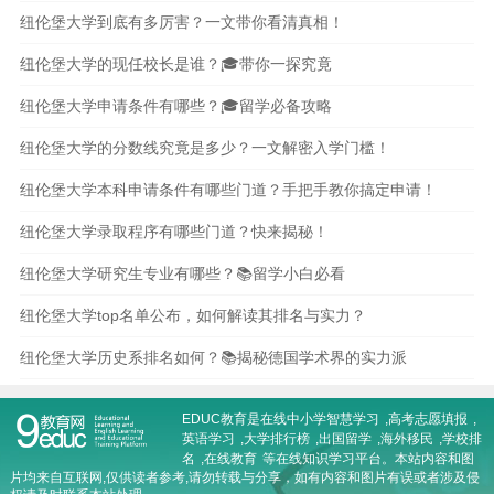
纽伦堡大学到底有多厉害？一文带你看清真相！
纽伦堡大学的现任校长是谁？🎓带你一探究竟
纽伦堡大学申请条件有哪些？🎓留学必备攻略
纽伦堡大学的分数线究竟是多少？一文解密入学门槛！
纽伦堡大学本科申请条件有哪些门道？手把手教你搞定申请！
纽伦堡大学录取程序有哪些门道？快来揭秘！
纽伦堡大学研究生专业有哪些？📚留学小白必看
纽伦堡大学top名单公布，如何解读其排名与实力？
纽伦堡大学历史系排名如何？📚揭秘德国学术界的实力派
EDUC教育是在线
中小学智慧学习
,
高考志愿填报
,
英语学习
,
大学排行榜
,
出国留学
,
海外移民
,
学校排
名
,
在线教育
等在线知识学习平台。本站内容和图
片均来自互联网,仅供读者参考,请勿转载与分享，如有内容和图片有误或者涉及侵