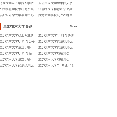
站上的排名和信息
它的利弊有哪些？🎓
伦敦大学金匠学院留学费
基辅国立大学里中国人多
用是多少？💰学费和
不多？快来解锁真相
布拉格化学技术研究所奖
张雪峰为何推荐朴茨茅斯
学金有多少？💰留学
大学？值得申请吗？
伊斯坦布尔大学语言中心
海湾大学科技到底在哪里
到底有多厉害？快来
办公？快来揭秘！
里加技术大学资讯
More
里加技术大学硕士专业多
里加技术大学QS排名多少
少分及格？🎓成绩要求全
分能录取？🎓留学申请必
里加技术大学QS排名公布
里加技术大学的成绩怎么
解析
看
了吗？最新动态全解读！
算？历史分数影响大吗？
里加技术大学成立于哪一
里加技术大学的成绩怎么
年？解开北欧高等教育的
算？排名怎么看？
里加技术大学QS排名是一
里加技术大学成绩怎么
秘密🧐
本还是二本？📚留学党必
算？自考成绩计算方法全
里加技术大学成立于哪一
里加技术大学成绩怎么
看
解析
年？教授的快告诉我！
算？文化分影响大吗？
里加技术大学的成绩怎么
里加技术大学QS专业排名
算？图书分数也影响吗？
如何？📚揭秘拉脱维亚顶
尖学府实力