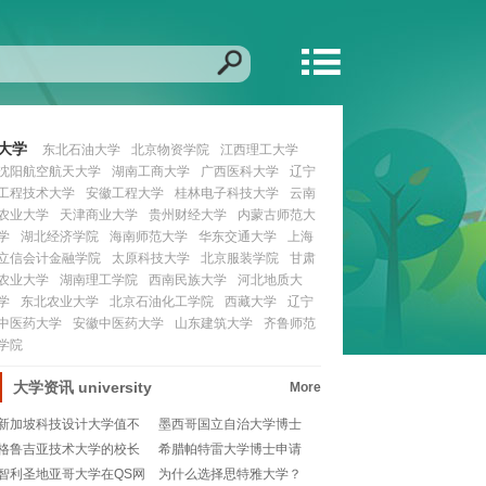
大学
东北石油大学
北京物资学院
江西理工大学
沈阳航空航天大学
湖南工商大学
广西医科大学
辽宁
工程技术大学
安徽工程大学
桂林电子科技大学
云南
农业大学
天津商业大学
贵州财经大学
内蒙古师范大
学
湖北经济学院
海南师范大学
华东交通大学
上海
立信会计金融学院
太原科技大学
北京服装学院
甘肃
农业大学
湖南理工学院
西南民族大学
河北地质大
学
东北农业大学
北京石油化工学院
西藏大学
辽宁
中医药大学
安徽中医药大学
山东建筑大学
齐鲁师范
学院
大学资讯
university
More
新加坡科技设计大学值不
墨西哥国立自治大学博士
值得读？这所学校到
申请条件有哪些？一
格鲁吉亚技术大学的校长
希腊帕特雷大学博士申请
是谁？专业的解答来
需要哪些条件？🎓
智利圣地亚哥大学在QS网
为什么选择思特雅大学？