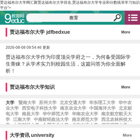
贾达福布尔大学网汇聚贾达福布尔大学排名,贾达福布尔大学专业和分数线等学习知识
平台">
贾达福布尔大学
jdfbedxue
More
2026-08-08 09:54:46 更新
贾达福布尔大学作为印度顶尖学府之一，为何备受国际学
生青睐？从学术实力到校园生活，这篇问答为你全面解
析！
贾达福布尔大学知识
More
大学
暨南大学
苏州大学
北京交通大学
华东理工大学
华中农
业大学
西安电子科技大学
南京农业大学
中国海洋大学
北京邮
电大学
南昌大学
华中师范大学
华南农业大学
南京航空航天大
学
江南大学
中南财经政法大学
南京师范大学
西北农林科技大
学
上海财经大学
合肥工业大学
北京化工大学
湖南师范大学
南方科技大学
西南交通大学
西安建筑科技大学
河南大学
中国
大学资讯
university
More
地质大学
陕西师范大学
福州大学
浙江工业大学
首都师范大