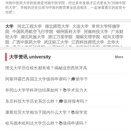
河南中医药大学的前身是河南中医学院，经过多年发展才正式更名为“河南中医
药大学”。学校的历史沿革与中医药教育事业息息相关，一起来看看它的前世今
生吧！
大学
河北工程大学
湖北师范大学
大连大学
常州大学怀德学
院
中国民用航空飞行学院
锦州医科大学
河南科技大学
广东财
经大学
湖北民族大学
浙江万里学院
湖南文理学院
绍兴文理学
院
广西中医药大学
武汉轻工大学
江西科技师范大学
北华大
学
温州大学瓯江学院
山西财经大学
广西财经学院
新疆师范大
学
中国劳动关系学院
湖北汽车工业学院
沈阳师范大学
北京农
大学资讯
university
More
学院
西藏民族大学
湖南工程学院
中国人民警察大学
湖北第二
师范学院
上海电机学院
齐齐哈尔大学
维戈大学历任校长都有谁？揭秘这所西班牙高
阿塞拜疆巴库国立大学值得申请吗？🎓留学干
井冈山大学学科评估结果如何？📚学术实力大
东京科技大学历史系怎么样？🎓值得报考吗？
康斯坦茨大学相当于国内什么大学？📚留学党
哈马德本哈利法大学怎么样？📚值得申请吗？