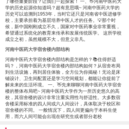
了哪些重要阶段？让我们一起探索！ 一、👋河南中医药大
学的历史起源你知道吗？超有意思哦~ 河南中医药大学的
历史可以追溯到1953年，当时它还只是河南省中医进修学
校，主要承担着为基层培养中医人才的任务。💡那个时
候，新中国刚刚成立不久，国家对中医药事业非常重视，
希望通过系统化的教育来传承和发展传统医学。 这所学校
成立之初，虽然规模不大，但意义非凡。
河南中医药大学宿舍楼内部结构
河南中医药大学宿舍楼内部结构是怎样的？📚住得舒适
吗？，河南中医药大学宿舍楼内部结构如何？从宿舍布局
到生活设施，再到居住体验，全方位为你揭秘！无论是床
铺设计、卫生间配置还是学习空间规划，都能让你提前了
解未来的生活环境。 一、👋先来聊聊河南中医药大学宿舍
楼的整体布局吧~ 河南中医药大学作为一所历史悠久的高
校，其宿舍楼的设计非常注重实用性与舒适性。大多数宿
舍楼采用标准的四人间或六人间设计，具体取决于校区和
宿舍楼的不同。 一般情况下，四人间更偏向于本科生使
用，而六人间可能会出现在研究生或者部分老校