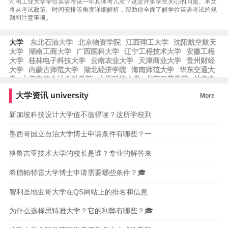
河南工业大学学位英语考试一年具体考几次？这是许多学生关心的问题。本文
将从考试政策、时间安排等角度详细解析，帮助你全面了解学位英语考试的规
则和注意事项。
大学
东北石油大学
北京物资学院
江西理工大学
沈阳航空航天
大学
湖南工商大学
广西医科大学
辽宁工程技术大学
安徽工程
大学
桂林电子科技大学
云南农业大学
天津商业大学
贵州财经
大学
内蒙古师范大学
湖北经济学院
海南师范大学
华东交通大
学
上海立信会计金融学院
太原科技大学
北京服装学院
甘肃农
业大学
湖南理工学院
西南民族大学
河北地质大学
东北农业大
大学资讯
university
More
学
北京石油化工学院
西藏大学
辽宁中医药大学
安徽中医药大
学
山东建筑大学
齐鲁师范学院
新加坡科技设计大学值不值得读？这所学校到
墨西哥国立自治大学博士申请条件有哪些？一
格鲁吉亚技术大学的校长是谁？专业的解答来
希腊帕特雷大学博士申请需要哪些条件？🎓
智利圣地亚哥大学在QS网站上的排名和信息
为什么选择思特雅大学？它的利弊有哪些？🎓