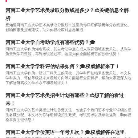
河南工业大学艺术类录取分数线是多少？🎨关键信息全解
析
想知道河南工业大学艺术类录取分数线？这里为你详细解读历年分数线变化、
影响因素及报考建议，助力你轻松应对志愿填报！
河南工业大学自考助学点有哪些优势？🎓
河南工业大学作为知名高校，其自考助学点在成人教育领域备受关注。从教学
质量到学习资源，再到考试通过率，这里为你全面解析它的独特优势！
河南工业大学学科评估结果如何？🎓权威解析来了！
河南工业大学作为一所以工科为主的高校，其学科评估结果备受关注。本文从
学科实力、评估等级及未来发展方向等方面进行全面解析，帮助大家更深入地
了解这所高校的学术水平和发展潜力！
河南工业大学艺术类招生计划有哪些？🎨想了解的看过
来！
河南工业大学的艺术类招生计划备受关注，包含多个热门艺术专业和详细的招
生名额分配。本文将为你详细解读招生政策、考试要求以及录取规则，助你轻
松掌握关键信息！
河南工业大学学位英语一年考几次？🎓权威解答在这里