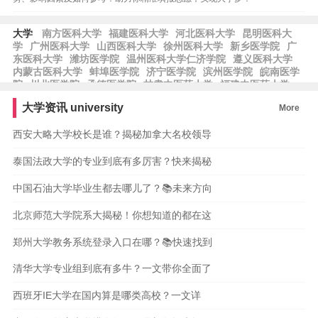
大学
南方医科大学
福建医科大学
河北医科大学
昆明医科大
学
广州医科大学
山西医科大学
徐州医科大学
新乡医学院
广
东医科大学
潍坊医学院
温州医科大学仁济学院
遵义医科大学
内蒙古医科大学
蚌埠医学院
济宁医学院
滨州医学院
皖南医学
院
川北医学院
承德医学院
甘肃中医药大学
福建中医药大学
青海大学医学院
西藏藏医药大学
中央财经大学
对外经济贸易大
大学资讯
university
More
学
西南财经大学
首都经济贸易大学
天津财经大学
河北经贸大
学
南京财经大学
西安大略大学校长是谁？揭秘加拿大名校领导
泰国法政大学的专业到底有多厉害？快来揭秘
中国石油大学毕业生都去哪儿了？📚未来方向
北京师范大学院系大揭秘！你想知道的都在这
郑州大学教务系统登录入口在哪？📚快速找到
清华大学专业组到底有多牛？一文带你全面了
西班牙IE大学在国内算是哪类高校？一文详