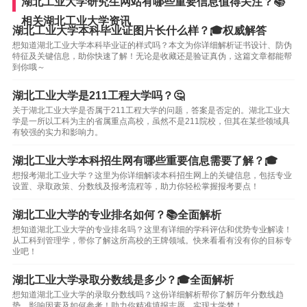
湖北工业大学研究生网站有哪些重要信息值得关注？📚
相关湖北工业大学资讯
湖北工业大学本科毕业证图片长什么样？🎓权威解答
想知道湖北工业大学本科毕业证的样式吗？本文为你详细解析证书设计、防伪
特征及关键信息，助你快速了解！无论是收藏还是验证真伪，这篇文章都能帮
到你哦～
湖北工业大学是211工程大学吗？🤔
关于湖北工业大学是否属于211工程大学的问题，答案是否定的。湖北工业大
学是一所以工科为主的省属重点高校，虽然不是211院校，但其在某些领域具
有较强的实力和影响力。
湖北工业大学本科招生网有哪些重要信息需要了解？🎓
想报考湖北工业大学？这里为你详细解读本科招生网上的关键信息，包括专业
设置、录取政策、分数线及报考流程等，助力你轻松掌握报考要点！
湖北工业大学的专业排名如何？📚全面解析
想知道湖北工业大学的专业排名吗？这里有详细的学科评估和优势专业解读！
从工科到管理学，带你了解这所高校的王牌领域。快来看看有没有你的目标专
业吧！
湖北工业大学录取分数线是多少？🎓全面解析
想知道湖北工业大学的录取分数线吗？这份详细解析帮你了解历年分数线趋
势、影响因素及如何参考！助力你精准填报志愿，实现大学梦！