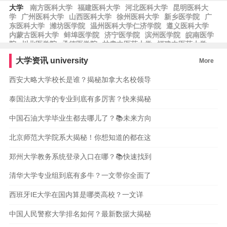
大学
南方医科大学
福建医科大学
河北医科大学
昆明医科大
学
广州医科大学
山西医科大学
徐州医科大学
新乡医学院
广
东医科大学
潍坊医学院
温州医科大学仁济学院
遵义医科大学
内蒙古医科大学
蚌埠医学院
济宁医学院
滨州医学院
皖南医学
院
川北医学院
承德医学院
甘肃中医药大学
福建中医药大学
青海大学医学院
西藏藏医药大学
中央财经大学
对外经济贸易大
大学资讯
university
More
学
西南财经大学
首都经济贸易大学
天津财经大学
河北经贸大
学
南京财经大学
西安大略大学校长是谁？揭秘加拿大名校领导
泰国法政大学的专业到底有多厉害？快来揭秘
中国石油大学毕业生都去哪儿了？📚未来方向
北京师范大学院系大揭秘！你想知道的都在这
郑州大学教务系统登录入口在哪？📚快速找到
清华大学专业组到底有多牛？一文带你全面了
西班牙IE大学在国内算是哪类高校？一文详
中国人民警察大学排名如何？最新数据大揭秘