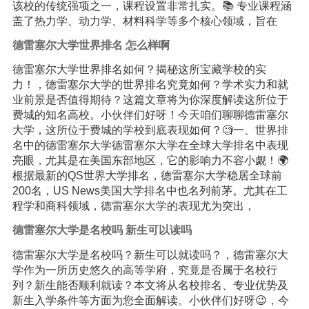
该校的传统强项之一，课程设置非常扎实。📚 专业课程涵
盖了热力学、动力学、材料科学等多个核心领域，旨在
德雷塞尔大学世界排名 怎么样啊
德雷塞尔大学世界排名如何？揭秘这所宝藏学校的实
力！，德雷塞尔大学的世界排名究竟如何？学术实力和就
业前景是否值得期待？这篇文章将为你深度解读这所位于
费城的知名高校。小伙伴们好呀！今天咱们聊聊德雷塞尔
大学，这所位于费城的学校到底表现如何？🧐一、世界排
名中的德雷塞尔大学德雷塞尔大学在全球大学排名中表现
亮眼，尤其是在美国东部地区，它的影响力不容小觑！🌍
根据最新的QS世界大学排名，德雷塞尔大学稳居全球前
200名，US News美国大学排名中也名列前茅。尤其在工
程学和商科领域，德雷塞尔大学的表现尤为突出，
德雷塞尔大学是名校吗 新生可以读吗
德雷塞尔大学是名校吗？新生可以就读吗？，德雷塞尔大
学作为一所历史悠久的高等学府，究竟是否属于名校行
列？新生能否顺利就读？本文将从名校排名、专业优势及
新生入学条件等方面为您全面解读。小伙伴们好呀😉，今