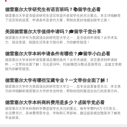
德雷塞尔大学研究生有语言班吗？📚留学生必看
德雷塞尔大学是否提供研究生语言班是许多留学生的关注重点。本文详细解答
了语言班的设置、申请条件及替代方案，帮助你更好地规划留学之路！
美国德雷塞尔大学值得申请吗？🎓留学干货分享
德雷塞尔大学作为美国顶尖的研究型大学之一，是否值得申请呢？从学术实
力、就业资源、校园生活等多方面分析，为你解答疑惑！
德雷塞尔大学本科申请条件有哪些？🎓留学小白必看
德雷塞尔大学本科申请需要满足哪些条件？从学术成绩、语言要求到申请材
料，一文带你全面了解！无论是GPA、托福/雅思分数还是推荐信，这篇文章都
能为你解答疑惑。
德雷塞尔大学有哪些宝藏专业？一文带你全面了解！
德雷塞尔大学作为美国顶尖的研究型大学之一，其专业设置备受关注。本文将
为你详细解析德雷塞尔大学的专业特色，帮助你找到最适合自己的发展方向。
德雷塞尔大学本科商科费用是多少？💰留学党必看
德雷塞尔大学本科商科学费是留学生关注的重点。每年学费约4万-5万美元，
生活费另计。具体费用受专业、学制和汇率影响，建议提前规划预算并了解奖
学金政策。