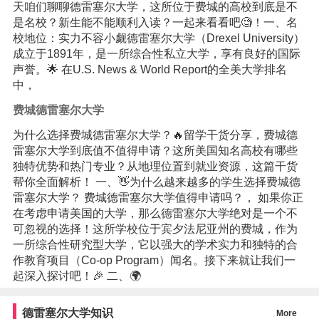
天咱们聊聊德雷塞尔大学，这所位于费城的高校到底是不
是名校？新生能不能顺利入读？一起来看看吧🧐！一、名
校地位：实力不容小觑德雷塞尔大学（Drexel University）
成立于1891年，是一所综合性私立大学，享有良好的国际
声誉。🌟 在U.S. News & World Report的全美大学排名
中，
费城德雷塞尔大学
为什么选择费城德雷塞尔大学？🔥留学干货分享，费城德
雷塞尔大学到底值不值得申请？这所美国知名高校有哪些
独特优势和热门专业？从地理位置到就业资源，这篇干货
帮你全面解析！ 一、👋为什么越来越多的学生选择费城德
雷塞尔大学？ 费城德雷塞尔大学值得申请吗？， 如果你正
在考虑申请美国的大学，那么德雷塞尔大学绝对是一个不
可忽视的选择！这所学校位于宾夕法尼亚州的费城，作为
一所综合性研究型大学，它以强大的学术实力和独特的合
作教育项目（Co-op Program）闻名。接下来就让我们一
起深入探讨吧！🎉 二、🌍
德雷塞尔大学知识
More