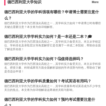
德巴西利亚大学知识
More
德巴西利亚大学的学科强项有哪些？申请博士需要注意什
么？
德巴西利亚大学作为巴西顶尖高校之一，其学科实力如何？申请博士时有哪些
关键点需要注意？本文将为你详细解答。
德巴西利亚大学学科实力如何？是一本还是二本？🎓
德巴西利亚大学作为巴西顶尖高校之一，其学科实力备受关注。本文从学校定
位、学科排名及录取层次等角度解答它是否属于一本或二本院校，帮助你全面
了解这所名校！
德巴西利亚大学学科实力如何？🤔值得选择吗？
德巴西利亚大学作为巴西顶尖高校之一，其学科实力备受关注。本文从学科排
名、师资力量、科研成果等方面全面解析该校的学术优势与特色，帮助你了解
是否适合申请！
德巴西利亚大学的学科质量如何？考试英语有用吗？
德巴西利亚大学作为巴西顶尖高校之一，其学科质量和考试英语成为不少学生
关注的焦点。本文将为你详细解读这两者的关联与影响。
德巴西利亚大学的学科实力如何？预约考试需要注意什
么？