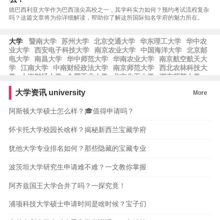
德巴西利亚大学作为巴西顶尖高校之一，其学科实力如何？预约考试流程复杂
吗？这篇文章将为你详细解读，帮助你了解这所国际知名学府的魅力所在。
大学
暨南大学
苏州大学
北京交通大学
华东理工大学
华中农
业大学
西安电子科技大学
南京农业大学
中国海洋大学
北京邮
电大学
南昌大学
华中师范大学
华南农业大学
南京航空航天大
学
江南大学
中南财经政法大学
南京师范大学
西北农林科技大
学
上海财经大学
合肥工业大学
北京化工大学
湖南师范大学
南方科技大学
西南交通大学
西安建筑科技大学
河南大学
中国
大学资讯
university
More
地质大学
陕西师范大学
福州大学
浙江工业大学
首都师范大
学
阿斯顿大学硕士怎么样？🎓值得申请吗？
怀卡托大学校园长啥样？揭秘新西兰宝藏学府
犹他大学专业排名如何？那些隐藏的宝藏专业
波茨坦大学研究生申请难不难？一文教你掌握
阿齐兹国王大学合并了吗？一探究竟！
浦项科技大学硕士申请时间是啥时候？宝子们