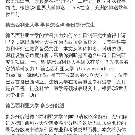
都表现出色，尤其是在社会科学、工程学、医学和法律等
领域。根据QS世界大学排名，UnB在拉丁美洲的排名常年
位居前
德巴西利亚大学 学科怎么样 全日制研究生
德巴西利亚大学的学科实力如何？全日制研究生值得申请
吗？，德巴西利亚大学作为巴西顶尖高校之一，其学科实
力和研究生教育备受关注。本文从学科排名、科研资源、
课程设置等角度分析，帮助你判断是否适合申请全日制研
究生项目。 一、📚 德巴西利亚大学到底有多牛？先来看看
它的学科实力！ 德巴西利亚大学（Universidade de
Brasília，简称UnB）是巴西最著名的公立大学之一，位于
巴西首都巴西利亚。这所大学在拉美地区享有盛誉，尤其
是在工程、社会科学、医学等领域表现突出。根据QS世界
大学排名，Un
德巴西利亚大学 多少分能进
多少分能进德巴西利亚大学？🎓申请攻略全解析，想了解
进入德巴西利亚大学需要多少分吗？这所巴西顶尖名校的
录取分数与申请条件因专业和考试类型而异。本文将为你