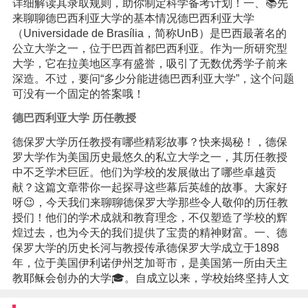
详细解读其录取规则，助你制定科学备考计划！一、📚先
来聊聊德巴西利亚大学的基本情况德巴西利亚大学
（Universidade de Brasília，简称UnB）是巴西最著名的
公立大学之一，位于巴西首都巴西利亚。作为一所研究型
大学，它在拉美地区享有盛誉，吸引了无数优秀学子前来
深造。不过，要问“多少分能进德巴西利亚大学”，这个问题
可没有一个固定的答案哦！
德巴西利亚大学 历任教授
德保罗大学历任教授有哪些精彩故事？快来揭秘！，德保
罗大学作为美国历史最悠久的私立大学之一，其历任教授
中不乏学术巨匠。他们为学校的发展做出了哪些卓越贡
献？这篇文章带你一起探寻这些幕后英雄的故事。大家好
呀😉，今天我们来聊聊德保罗大学那些令人敬仰的历任教
授们！他们的学术成就和教育理念，不仅塑造了学校的辉
煌过去，也为今天的我们提供了宝贵的精神财富。一、德
保罗大学的历史长河与教授传承德保罗大学成立于1898
年，位于美国伊利诺伊州芝加哥市，是美国第一所由天主
教耶稣会创办的大学🎓。自成立以来，学校始终坚持人文