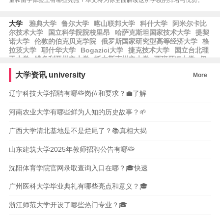
量和留学体验上有哪些亮点？本文将为你全面解读这所学校的排名与优势。
大学
雅典大学
鲁尔大学
喀山联邦大学
科什大学
阿米尔卡比
尔技术大学
国立科学院院校里昂
哈萨克斯坦国家技术大学
提契
诺大学
伦敦的伯克贝克学院
俄罗斯国家研究型高等经济大学
格
拉茨大学
耶什华大学
Bogazici大学
捷克技术大学
国立台北理
工大学
维多利亚州立大学
托木斯克州立大学
西班牙IE大学
伊
朗科学技术大学
瓦伦西亚政治大学
新西伯利亚州立大学
意大利
大学资讯
university
More
天主教圣心大学
台湾师范大学
乌梅大学
石溪大学
智利圣地亚
哥大学
拉曼·鲁尔大学
本·古里安大学
埃克塞斯大学
阿治曼科
辽宁科技大学招聘有哪些岗位和要求？💼了解
技大学
河南农业大学有哪些鲜为人知的历史故事？🌱
广西大学清北基地是不是烂尾了？📚真相大揭
山东建筑大学2025年教师招聘公告有哪些
沈阳体育学院官网录取查询入口在哪？🎓快速
广州医科大学毕业典礼有哪些亮点和意义？🎓
浙江师范大学开设了哪些热门专业？🎓