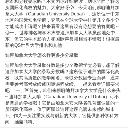
标准和分数要求吗？本文为你详细解读，助你全面了解这
所国际化高校的魅力。大家好呀🧐，今天咱们聊聊迪拜加
拿大大学（Canadian University Dubai），这所位于中东
地区的国际知名学府，究竟在全球大学中排第几？多少分
才能成功申请呢？快来看看这里有没有你想要的答案吧～
😉一、世界排名与学术声誉迪拜加拿大大学虽然地处中
东，但它的学术影响力和国际声誉却相当不错哦！根据最
新的QS世界大学排名和其他
迪拜加拿大大学怎么样啊多少分录取
迪拜加拿大大学录取分数是多少？📚留学党必看，想了解
迪拜加拿大大学的录取分数吗？这所位于迪拜的国际化高
校，以其高质量的教学闻名。录取分数因专业而异，通常
需要参考高考成绩或国际课程成绩。一起来看看详细要求
吧！ 一、👋首先，咱们来聊聊迪拜加拿大大学是什么来头
~ 迪拜加拿大大学（Canadian University of Dubai）可不
是普通的学校哦！它是由加拿大安大略省教育部认证的一
所国际化高校，位于阿联酋迪拜这座充满未来感的城市
✨。作为一所注重实践与创新的大学，它提供多种学科方
向，涵盖商科、