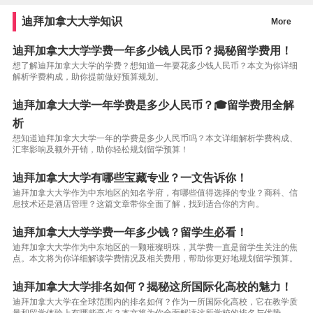
迪拜加拿大大学知识
More
迪拜加拿大大学学费一年多少钱人民币？揭秘留学费用！
想了解迪拜加拿大大学的学费？想知道一年要花多少钱人民币？本文为你详细
解析学费构成，助你提前做好预算规划。
迪拜加拿大大学一年学费是多少人民币？🎓留学费用全解
析
想知道迪拜加拿大大学一年的学费是多少人民币吗？本文详细解析学费构成、
汇率影响及额外开销，助你轻松规划留学预算！
迪拜加拿大大学有哪些宝藏专业？一文告诉你！
迪拜加拿大大学作为中东地区的知名学府，有哪些值得选择的专业？商科、信
息技术还是酒店管理？这篇文章带你全面了解，找到适合你的方向。
迪拜加拿大大学学费一年多少钱？留学生必看！
迪拜加拿大大学作为中东地区的一颗璀璨明珠，其学费一直是留学生关注的焦
点。本文将为你详细解读学费情况及相关费用，帮助你更好地规划留学预算。
迪拜加拿大大学排名如何？揭秘这所国际化高校的魅力！
迪拜加拿大大学在全球范围内的排名如何？作为一所国际化高校，它在教学质