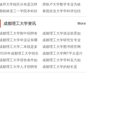
学靠谱吗？一文解答
生要求有哪些？🎓
迪拜大学校区分布是怎样
滑铁卢大学数学专业为啥
的？📚留学党必看！
被称为“学霸天堂”
都柏林圣三一学院本科好
泰国农业大学学科评估结
毕业吗？🎓揭秘真相
果如何？🎓权威解析
成都理工大学资讯
More
成都理工大学附中招聘有
成都理工大学就业前景如
哪些岗位和要求？📚🔥
何？🎓值得选择吗？
成都理工大学毕业证有哪
成都理工大学研究生专业
些用途？🎓职场加分项
有哪些？📚考研党必看
成都理工大学二本线是多
成都理工大学图书馆官网
少？🎓分数线全解析
怎么找不到？🤔
2026年成都理工大学招生
成都理工大学网T平台是什
简章有哪些重点？🎓
么？📚大学生必备的学习
成都理工大学宿舍条件如
成都理工大学学科实力如
神器
何？📚住得舒服吗？
何？地质学王牌专业了解
成都理工大学人才招聘有
成都理工大学的校长是
一下！
哪些要求和优势？📚
谁？🤔带你了解这位学术
大咖