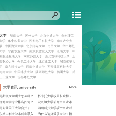
大学
暨南大学
苏州大学
北京交通大学
华东理工
大学
华中农业大学
西安电子科技大学
南京农业大
学
中国海洋大学
北京邮电大学
南昌大学
华中师范
大学
华南农业大学
南京航空航天大学
江南大学
中
南财经政法大学
南京师范大学
西北农林科技大学
上
海财经大学
合肥工业大学
北京化工大学
湖南师范大
学
南方科技大学
西南交通大学
西安建筑科技大学
河南大学
中国地质大学
陕西师范大学
福州大学
浙
江工业大学
首都师范大学
大学资讯
university
More
阿斯顿大学硕士怎么样？
怀卡托大学校园长啥样？
🎓值得申请吗？
揭秘新西兰宝藏学府
犹他大学专业排名如何？
波茨坦大学研究生申请难
那些隐藏的宝藏专业
不难？一文教你掌握
阿齐兹国王大学合并了
浦项科技大学硕士申请时
吗？一探究竟！
间是啥时候？宝子们
东英吉利大学本科春季入
为什么选择温莎大学？招