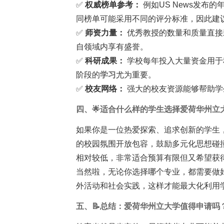
✅
权威榜单参考：
例如US News发布
同榜单可能采用不同的评分标准，因此建
✅
师资力量：
优秀教授的数量和质量直接
自领域内享有盛誉。
✅
科研成果：
学校每年投入大量资金用于
阶段的
学习
尤为重要。
✅
校友网络：
强大的校友资源能够帮助学
四、🌟适合什么样的学生选择爱荷华州立
如果你是一位热爱探索、追求创新的学生
的校园氛围开放包容，鼓励多元化思想碰
相对较低，非常适合预算有限但又希望获
当然啦，无论你选择哪个专业，都需要做
外活动和社会实践，这样才能最大化利用学
五、📝总结：爱荷华州立大学值得申请吗