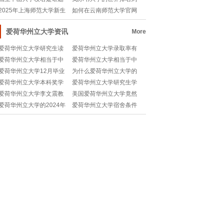
写的？背后有啥故事
底咋样？快来解密！
2025年上海师范大学新生
如何在云南师范大学官网
开学时间是哪天
首页登录？🎓快速指
爱荷华州立大学资讯
More
爱荷华州立大学研究生读
爱荷华州立大学录取率有
几年？一文说清学制那些
多高？申请难度大吗🧐
爱荷华州立大学相当于中
爱荷华州立大学相当于中
事儿
国的哪所大学？快来了
国什么大学？🤔留学选校
爱荷华州立大学12月毕业
为什么爱荷华州立大学的
解！
指南
典礼有啥亮点？快来get这
费用让我感到困惑？学
爱荷华州立大学本科奖学
爱荷华州立大学研究生学
些干货！
费、生活费全解析
金到底有多香？手把手教
费是多少？📚留学党必看
爱荷华州立大学李文震教
美国爱荷华州立大学竟然
你申请！
授是谁？一文了解这位学
研制出了一台什么神器？
爱荷华州立大学的2024年
爱荷华州立大学宿舍条件
术大咖！
快来揭秘！
校长是谁？一探究竟！
如何？📚留学生活必备攻
略