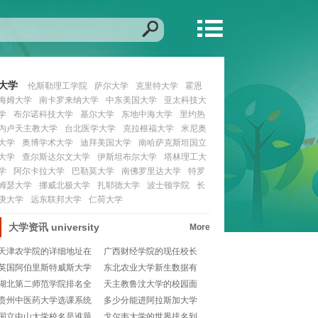
大学
伦斯勒理工学院
萨尔大学
克里特大学
霍恩
海姆大学
南卡罗来纳大学
中东美国大学
亚太科技大
学
布尔诺科技大学
基尔大学
东地中海大学
里约热
内卢天主教大学
台北医学大学
克拉根福大学
米尼奥
大学
奥博学术大学
迪拜美国大学
南哈萨克斯坦国立
大学
查尔斯达尔文大学
伊斯坦布尔大学
塔林理工大
学
阿尔卡拉大学
巴勒莫大学
南佛罗里达大学
特罗
姆瑟大学
挪威北极大学
扎耶德大学
波士顿学院
长
庚大学
远东联邦大学
仁荷大学
大学资讯
university
More
天津农学院的详细地址在
广西财经学院的现任校长
哪里？📚带你全面了
是谁？📚
英国阿伯里斯特威斯大学
东北农业大学新生数据有
排名如何？📚留学党
哪些值得关注的地方
湖北第二师范学院排名全
天主教鲁汶大学的校园面
国第几位呢？📚解析
积到底有多大？🎓
贵州中医药大学选课系统
多少分能进阿拉斯加大学
怎么用？新手小白必
费尔班克斯分校研究
国立中山大学校名是谁题
戈尔韦大学的世界排名到