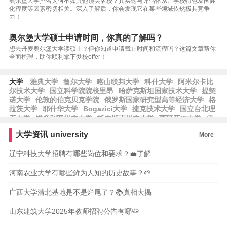
奥尔堡大学排名为何不如其他顶尖名校？其实这与评估体系、学校特色及国际
化程度等因素密切相关。深入了解后，你会发现它在某些领域依然极具竞争
力！
奥尔堡大学硕士申请时间，你真的了解吗？
想去丹麦奥尔堡大学读硕士？但你知道申请截止时间和流程吗？这篇文章帮你
全面梳理，助你顺利拿下梦校offer！
大学
雅典大学
鲁尔大学
喀山联邦大学
科什大学
阿米尔卡比
尔技术大学
国立科学院院校里昂
哈萨克斯坦国家技术大学
提契
诺大学
伦敦的伯克贝克学院
俄罗斯国家研究型高等经济大学
格
拉茨大学
耶什华大学
Bogazici大学
捷克技术大学
国立台北理
工大学
维多利亚州立大学
托木斯克州立大学
西班牙IE大学
伊
朗科学技术大学
瓦伦西亚政治大学
新西伯利亚州立大学
意大利
大学资讯
university
More
天主教圣心大学
台湾师范大学
乌梅大学
石溪大学
智利圣地亚
哥大学
拉曼·鲁尔大学
本·古里安大学
埃克塞斯大学
阿治曼科
辽宁科技大学招聘有哪些岗位和要求？💼了解
技大学
河南农业大学有哪些鲜为人知的历史故事？🌱
广西大学清北基地是不是烂尾了？📚真相大揭
山东建筑大学2025年教师招聘公告有哪些