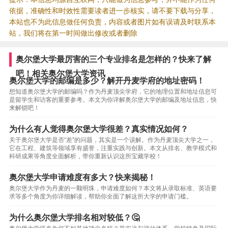
依据，准确性和时效性需要读者进一步核实，请不要下载与分享，
本站也不为此信息做任何负责，内容或者图片如有误请及时联系本
站，我们将在第一时间做出修改或者删除
奥尔堡大学最厉害的三个专业排名是怎样的？快来了解
吧！相关奥尔堡大学资讯
奥尔堡大学的邮编是多少？解开丹麦学府的地址密码！
想知道奥尔堡大学的邮编吗？作为丹麦顶尖学府，它的地理位置和地址信息可
是留学生和访客的重要参考。本文为你详解奥尔堡大学的邮编及地址信息，快
来解锁吧！
为什么有人觉得奥尔堡大学很差？真实情况如何？
关于奥尔堡大学是否“差”的问题，其实是一个误解。作为丹麦顶尖大学之一，
它在工程、建筑等领域享有盛誉，注重实践与创新。本文从排名、教学模式和
科研成果等角度全面解析，带你重新认识这所宝藏学校！
奥尔堡大学申请难度有多大？快来揭秘！
奥尔堡大学作为丹麦的一颗明珠，申请难度如何？本文将从录取标准、英语要
求等多个角度为你详细解读，帮助你全面了解这所大学的申请门槛。
为什么奥尔堡大学排名相对较低？🤔