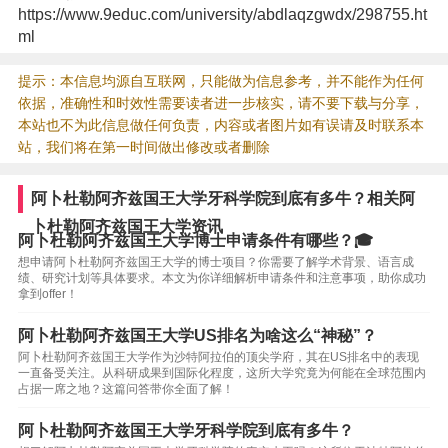
https://www.9educ.com/university/abdlaqzgwdx/298755.ht
ml
提示：本信息均源自互联网，只能做为信息参考，并不能作为任何
依据，准确性和时效性需要读者进一步核实，请不要下载与分享，
本站也不为此信息做任何负责，内容或者图片如有误请及时联系本
站，我们将在第一时间做出修改或者删除
阿卜杜勒阿齐兹国王大学牙科学院到底有多牛？相关阿
卜杜勒阿齐兹国王大学资讯
阿卜杜勒阿齐兹国王大学博士申请条件有哪些？🎓
想申请阿卜杜勒阿齐兹国王大学的博士项目？你需要了解学术背景、语言成
绩、研究计划等具体要求。本文为你详细解析申请条件和注意事项，助你成功
拿到offer！
阿卜杜勒阿齐兹国王大学US排名为啥这么“神秘”？
阿卜杜勒阿齐兹国王大学作为沙特阿拉伯的顶尖学府，其在US排名中的表现
一直备受关注。从科研成果到国际化程度，这所大学究竟为何能在全球范围内
占据一席之地？这篇问答带你全面了解！
阿卜杜勒阿齐兹国王大学牙科学院到底有多牛？