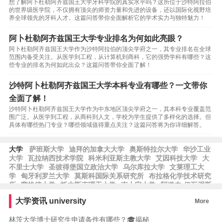
想了解阿卜杜勒阿齐兹国王大学牙科学院的真实水平吗？这所位于沙特阿拉伯
的世界级医学院，不仅拥有顶尖的师资力量和先进的设备，还以国际化视野培
养全球领先的牙科人才。这篇问答带你全面解析它的学术实力与独特魅力！
阿卜杜勒阿齐兹国王大学专业排名为何如此亮眼？
阿卜杜勒阿齐兹国王大学作为沙特阿拉伯的顶尖学府之一，其专业排名在全球
范围内备受关注。从医学到工程，从计算机到商科，它的强势学科有哪些？这
些专业的排名为何如此出众？这篇问答带你全面了解！
沙特阿卜杜勒阿齐兹国王大学本科专业有哪些？一文带你
全面了解！
沙特阿卜杜勒阿齐兹国王大学作为中东地区顶尖学府之一，其本科专业覆盖范
围广泛。从医学到工程，从商科到人文，学校为学生提供了多样化的选择。但
具体有哪些热门专业？哪些领域值得重点关注？这篇问答将为你详细解答。
大学
萨班斯大学
迪拜的加拿大大学
奥斯特拉尔大学
华沙工业
大学
瓦拉纳西技术学院
科米利亚斯主教大学
艾因科技大学
大
不里士大学
圣彼得堡国立政治大学
乌尔库拉大学
文莱理工大
学
匈牙利罗兰大学
莫斯科国际关系研究所
布拉格化学技术研究
所
塞格德大学
托木斯克理工大学
南十字大学
阿道夫·伊瓦涅斯
大学
尼赫鲁大学
泗水理工学院
舒利尼生物技术和管理大学
艾
大学资讯
university
More
因·沙姆斯大学
圣彼得堡国立信息技术大学
泰国法政大学
威尼
斯大学
伊利诺伊理工大学
金斯顿大学
帕丽斯·洛德伦萨尔茨堡
林茨大学博士研究生申请条件有哪些？🎓揭秘
大学
布尔诺工业大学
德国基尔大学