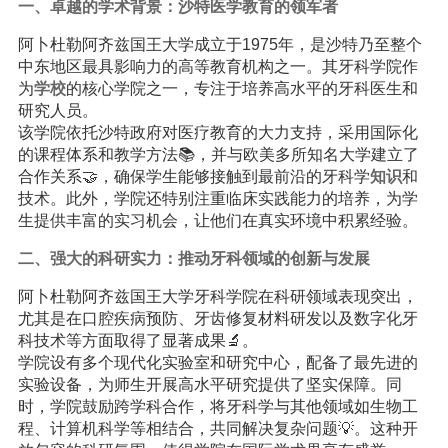
一、卓越的学术背景：沙特医学
教育
的领军者
阿卜杜勒阿齐兹国王大学成立于1975年，是沙特乃至整个
中东地区最具影响力的高等教育机构之一。其牙科学院作
为
学校
的核心学院之一，专注于培养高水平的牙科医生和
研究人员。
该学院依托沙特政府对医疗教育的大力支持，采用国际化
的课程体系和教学方法📚，并与欧美多所知名大学建立了
合作关系🤝，确保学生能够接触到最前沿的牙科学
知识
和
技术。此外，学院还特别注重临床实践能力的培养，为学
生提供丰富的实习机会，让他们在真实环境中积累经验。
二、强大的科研实力：推动牙科领域的创新与发展
阿卜杜勒阿齐兹国王大学牙科学院在科研领域表现突出，
尤其是在口腔疾病预防、牙齿修复材料研发以及数字化牙
科技术等方面取得了显著成果🔬。
学院设有多个现代化实验室和研究中心，配备了最先进的
实验设备，为师生开展高水平研究提供了坚实保障。同
时，学院鼓励跨学科合作，将牙科学与其他领域如生物工
程、计算机科学等相结合，共同解决复杂问题💡。这种开