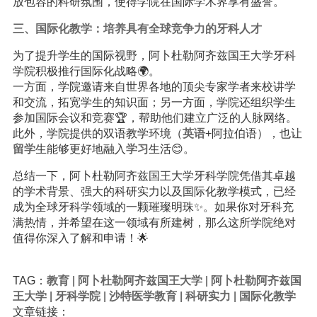
放包容的科研氛围，使得学院在国际学术界享有盛誉。
三、国际化教学：培养具有全球竞争力的牙科人才
为了提升学生的国际视野，阿卜杜勒阿齐兹国王大学牙科
学院积极推行国际化战略🌍。
一方面，学院邀请来自世界各地的顶尖专家学者来校讲学
和交流，拓宽学生的知识面；另一方面，学院还组织学生
参加国际会议和竞赛🏆，帮助他们建立广泛的人脉网络。
此外，学院提供的双语教学环境（
英语
+阿拉伯语），也让
留学
生能够更好地融入
学习
生活😊。
总结一下，阿卜杜勒阿齐兹国王大学牙科学院凭借其卓越
的学术背景、强大的科研实力以及国际化教学模式，已经
成为全球牙科学领域的一颗璀璨明珠✨。如果你对牙科充
满热情，并希望在这一领域有所建树，那么这所学院绝对
值得你深入了解和申请！🌟
TAG：
教育
|
阿卜杜勒阿齐兹国王大学
|
阿卜杜勒阿齐兹国
王大学
|
牙科学院
|
沙特医学教育
|
科研实力
|
国际化教学
文章链接：