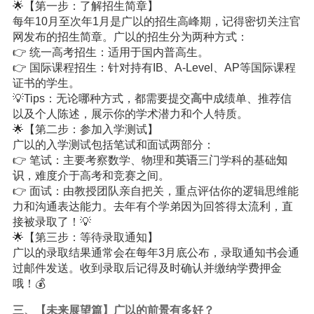
🌟【第一步：了解招生简章】
每年10月至次年1月是广以的招生高峰期，记得密切关注官
网发布的招生简章。广以的招生分为两种方式：
👉 统一高考招生：适用于国内普高生。
👉 国际课程招生：针对持有IB、A-Level、AP等国际课程
证书的学生。
💡Tips：无论哪种方式，都需要提交
高中
成绩单、推荐信
以及个人陈述，展示你的学术潜力和个人特质。
🌟【第二步：参加入学测试】
广以的入学测试包括笔试和面试两部分：
👉 笔试：主要考察数学、物理和
英语
三门学科的基础
知
识
，难度介于高考和竞赛之间。
👉 面试：由教授团队亲自把关，重点评估你的逻辑思维能
力和沟通表达能力。去年有个学弟因为回答得太流利，直
接被录取了！💡
🌟【第三步：等待录取通知】
广以的录取结果通常会在每年3月底公布，录取通知书会通
过邮件发送。收到录取后记得及时确认并缴纳学费押金
哦！💰
三、【未来展望篇】广以的前景有多好？