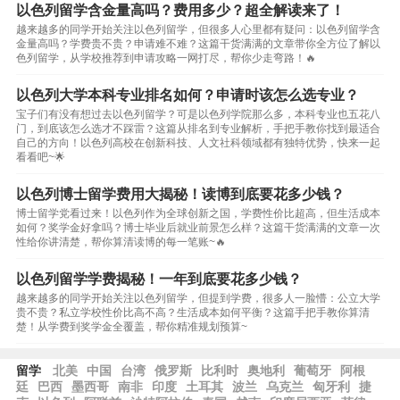
以色列留学含金量高吗？费用多少？超全解读来了！
越来越多的同学开始关注以色列留学，但很多人心里都有疑问：以色列留学含
金量高吗？学费贵不贵？申请难不难？这篇干货满满的文章带你全方位了解以
色列留学，从学校推荐到申请攻略一网打尽，帮你少走弯路！🔥
以色列大学本科专业排名如何？申请时该怎么选专业？
宝子们有没有想过去以色列留学？可是以色列学院那么多，本科专业也五花八
门，到底该怎么选才不踩雷？这篇从排名到专业解析，手把手教你找到最适合
自己的方向！以色列高校在创新科技、人文社科领域都有独特优势，快来一起
看看吧~🌟
以色列博士留学费用大揭秘！读博到底要花多少钱？
博士留学党看过来！以色列作为全球创新之国，学费性价比超高，但生活成本
如何？奖学金好拿吗？博士毕业后就业前景怎么样？这篇干货满满的文章一次
性给你讲清楚，帮你算清读博的每一笔账~🔥
以色列留学学费揭秘！一年到底要花多少钱？
越来越多的同学开始关注以色列留学，但提到学费，很多人一脸懵：公立大学
贵不贵？私立学校性价比高不高？生活成本如何平衡？这篇手把手教你算清
楚！从学费到奖学金全覆盖，帮你精准规划预算~
留学
北美
中国
台湾
俄罗斯
比利时
奥地利
葡萄牙
阿根
廷
巴西
墨西哥
南非
印度
土耳其
波兰
乌克兰
匈牙利
捷