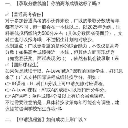
一、【录取分数线篇】你的高考成绩达标了吗？
✅【普通高考省份】
对于参加普通高考的小伙伴来说，广以的录取分数线每年
都有所不同，但一般会在一本线以上。以2025年为例，理
科最低投档线约为580分左右（具体分数因省份而异）。文
科生也可以报考哦，不过招生计划相对较少。
⚠️划重点：广以更看重的是你的综合能力，不仅仅是高考
分数！如果高考成绩接近一本线，但其他方面表现优秀
（如竞赛获奖、面试表现突出），依然有机会被录取！💪
✅【国际课程生】
如果你是就读于IB、A-Level或AP课程的国际学生，好消息
来了！广以支持国际课程成绩转换学分。例如：
👉 IB课程：HL科目6分以上可申请免修对应课程。
👉 A-Level课程：A*或A的成绩可以抵扣部分学分。
👉 AP课程：单科成绩4分及以上有机会减免课程。
不过需要注意的是，具体转换政策每年可能会有调整，建
议提前咨询
学校
招生办哦~📝
二、【申请流程篇】如何成功上岸广以？