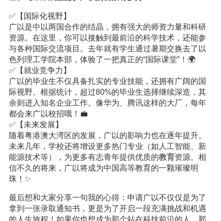
✅【国际化视野】
广以是中以两国合作的结晶，拥有强大的师资力量和科研
资源。在这里，你可以接触到最前沿的科学技术，还能参
与各种国际交流项目。去年就有学生通过暑期交换去了以
色列理工学院本部，体验了一把真正的“国际课堂”！🌍
✅【就业竞争力】
广以的毕业生不仅具备扎实的专业技能，还拥有广阔的国
际视野。根据统计，超过80%的毕业生选择继续深造，其
余则进入知名企业工作。像华为、腾讯这样的大厂，每年
都会来广以校招哦！💼
✅【未来发展】
随着粤港澳大湾区的发展，广以的影响力也在逐年提升。
未来几年，学校还将增设更多热门专业（如人工智能、新
能源技术等），为更多有志青年提供优质的
教育
资源。相
信不久的将来，广以将成为中国高等教育的一颗璀璨明
珠！✨
最后想和大家分享一句我的心得：申请广以不仅仅是为了
拿到一张录取通知书，更是为了开启一段充满挑战和机遇
的人生旅程！如果你也想成为那个站在科技前沿的人，那