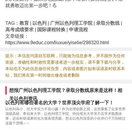
就勇敢迈出第一步吧！💪
TAG：
教育
|
以色列
|
广州以色列理工学院
|
录取分数线
|
高考成绩要求
|
国际课程转换
|
申请流程
文章链接：
https://www.9educ.com/liuxue/yiselie/298320.html
提示：本信息均源自互联网，只能做为信息参考，并不能作为任何
依据，准确性和时效性需要读者进一步核实，请不要下载与分享，
本站也不为此信息做任何负责，内容或者图片如有误请及时联系本
站，我们将在第一时间做出修改或者删除
想报广州以色列理工学院？录取分数线原来是这样！相
关以色列资讯
以色列有哪些著名的大学？世界顶尖学府了解一下！
以色列虽小，但大学实力不容小觑！作为全球创新之国，这里聚集了众多世界
顶级高校。希伯来大学、以色列理工学院、特拉维夫大学等不仅学术氛围浓
厚，还在科研成果转化方面表现亮眼。想去以色列深造的小伙伴们千万别错过
这篇干货哦～✨