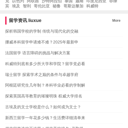
克
以色列
阿联酋
沙特阿拉伯
泰国
越南
印度尼西亚
菲律
宾
埃及
智利
哥伦比亚
秘鲁
哥斯达黎加
科威特
留学资讯
liuxue
More
探析韩国学校的学制 传统与现代化的交融
挪威本科留学申请难不难？2025年最新申
法国留学 语言障碍的挑战与解决方案
科威特到底有多少所大学和学院？留学党必看
瑞士留学 探索学术之巅的条件与卓越学府
阿根廷研究生几年制？本科毕业必看的学制解
探索英国高等教育的璀璨明珠 权威大学排名
古埃及的文士学校是什么？如何成为文士？
新西兰留学一年花多少钱？生活费详细清单来