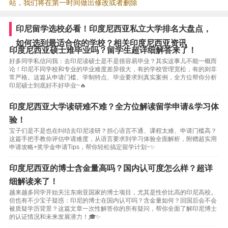
站，我们将在第一时间做出修改或者删除
印尼留学选校必看！印度尼西亚私立大学排名大盘点，
如何选到最适合你的学校？相关印度尼西亚资讯
印度尼西亚硕士难毕业吗？留学生超详细解答来了！
好多同学私信问我：去印尼读硕士是不是很容易毕业？其实这事儿不能一概而
论！印尼不同学校和专业的毕业难度差异很大，有的学校管理宽松，有的则非
常严格。这篇从申请门槛、学制特点、毕业要求到真实案例，全方位帮你分析
印尼硕士到底好不好毕业~🔥
印度尼西亚大学读研难不难？全方位解读留学申请&学习体
验！
宝子们是不是也在纠结去印尼读研？担心语言不通、课程太难、申请门槛高？
这篇手把手教你评估申请难度，从语言要求到学习体验全面解析，附赠超实用
申请攻略+奖学金申请Tips，帮你轻松搞定留学计划~✨
印度尼西亚的博士含金量高吗？国内认可度怎么样？超详
细解读来了！
越来越多同学开始关注东南亚国家的博士项目，尤其是性价比高的印尼高校。
但也有不少宝子疑惑：印尼的博士在国内认可吗？含金量如何？回国后会不会
被质疑学历背景？这篇文章一次性解答你的所有疑问，帮你全面了解印尼博士
的认证情况和未来发展潜力！🎓✨