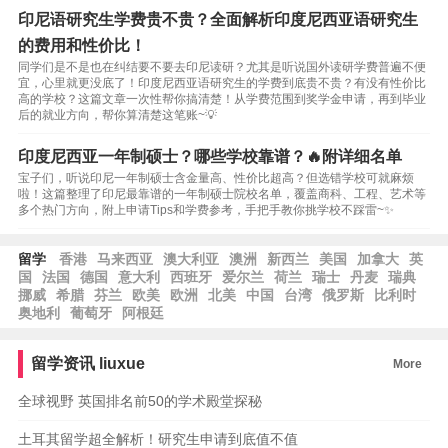
印尼语研究生学费贵不贵？全面解析印度尼西亚语研究生
的费用和性价比！
同学们是不是也在纠结要不要去印尼读研？尤其是听说国外读研学费普遍不便
宜，心里就更没底了！印度尼西亚语研究生的学费到底贵不贵？有没有性价比
高的学校？这篇文章一次性帮你搞清楚！从学费范围到奖学金申请，再到毕业
后的就业方向，帮你算清楚这笔账~💡
印度尼西亚一年制硕士？哪些学校靠谱？🔥附详细名单
宝子们，听说印尼一年制硕士含金量高、性价比超高？但选错学校可就麻烦
啦！这篇整理了印尼最靠谱的一年制硕士院校名单，覆盖商科、工程、艺术等
多个热门方向，附上申请Tips和学费参考，手把手教你挑学校不踩雷~✨
留学
香港
马来西亚
澳大利亚
澳洲
新西兰
美国
加拿大
英
国
法国
德国
意大利
西班牙
爱尔兰
荷兰
瑞士
丹麦
瑞典
挪威
希腊
芬兰
欧美
欧洲
北美
中国
台湾
俄罗斯
比利时
奥地利
葡萄牙
阿根廷
留学资讯
liuxue
More
全球视野 英国排名前50的学术殿堂探秘
土耳其留学超全解析！研究生申请到底值不值