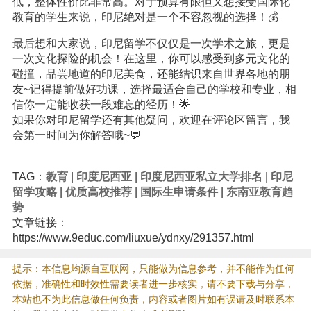
低，整体性价比非常高。对于预算有限但又想接受国际化
教育的学生来说，印尼绝对是一个不容忽视的选择！💰
最后想和大家说，印尼留学不仅仅是一次学术之旅，更是
一次文化探险的机会！在这里，你可以感受到多元文化的
碰撞，品尝地道的印尼美食，还能结识来自世界各地的朋
友~记得提前做好功课，选择最适合自己的学校和专业，相
信你一定能收获一段难忘的经历！🌟
如果你对印尼留学还有其他疑问，欢迎在评论区留言，我
会第一时间为你解答哦~💬
TAG：
教育
|
印度尼西亚
|
印度尼西亚私立大学排名
|
印尼
留学攻略
|
优质高校推荐
|
国际生申请条件
|
东南亚教育趋
势
文章链接：
https://www.9educ.com/liuxue/ydnxy/291357.html
提示：本信息均源自互联网，只能做为信息参考，并不能作为任何
依据，准确性和时效性需要读者进一步核实，请不要下载与分享，
本站也不为此信息做任何负责，内容或者图片如有误请及时联系本