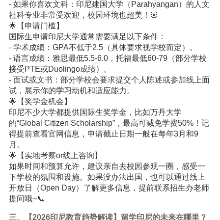
- 如果你喜欢文科：印尼建国大学（Parahyangan）的人文
社科专业非常受欢迎，校园环境也超美！🌸
🌟【申请门槛】
国际生申请印尼大学通常需要满足以下条件：
- 学术成绩：GPA不低于2.5（具体要求视学校而定）。
- 语言成绩：雅思最低5.5-6.0，托福最低60-79（部分学校
接受PTE或Duolingo成绩）。
- 面试或文书：部分学校会要求提交个人陈述或参加线上面
试，展示你的
学习
动机和适应能力。
🌟【奖学金机会】
印尼不少大学都提供国际生奖学金，比如万丹大学
的“Global Citizen Scholarship”，最高可减免学费50%！记
得提前查看官网信息，申请截止日期一般在每年3月和9
月。
🌟【实地考察or线上咨询】
如果时间和预算允许，建议亲自去校园参观一圈，感受一
下学校的氛围和设施。如果没办法出国，也可以通过线上
开放日（Open Day）了解更多信息，提前联系招生办老师
提问哦~📞
三、【2026印尼教育趋势解读】留学印尼的未来在哪里？