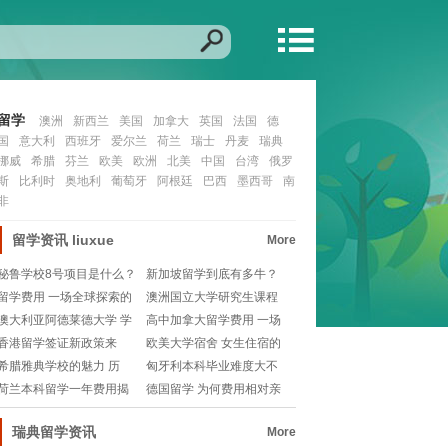
留学
澳洲
新西兰
美国
加拿大
英国
法国
德
国
意大利
西班牙
爱尔兰
荷兰
瑞士
丹麦
瑞典
挪威
希腊
芬兰
欧美
欧洲
北美
中国
台湾
俄罗
斯
比利时
奥地利
葡萄牙
阿根廷
巴西
墨西哥
南
非
留学资讯
liuxue
More
秘鲁学校8号项目是什么？
新加坡留学到底有多牛？
带你揭秘这个全球
全球顶尖学府云集，
留学费用 一场全球探索的
澳洲国立大学研究生课程
成本解析
探索学术之旅的时
澳大利亚阿德莱德大学 学
高中加拿大留学费用 一场
术声誉与教育质量
全球教育的探索之
香港留学签证新政策来
欧美大学宿舍 女生住宿的
了！2025申请必备
独特视角与留学体
希腊雅典学校的魅力 历
匈牙利本科毕业难度大不
史、教育与人文精神
大？学校毕业要求有
荷兰本科留学一年费用揭
德国留学 为何费用相对亲
秘 学校资助与个人
民？
瑞典留学资讯
More