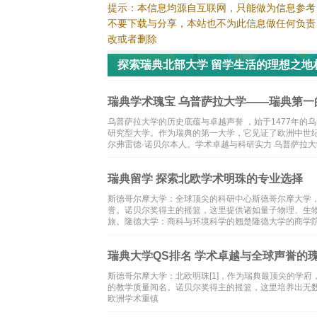
提示：本信息均源自互联网，只能做为信息参考
不要下载与分享，本站也不为此信息做任何负责
改或者删除
探索瑞典北部大学 留学生活的理想之地
瑞典学术瑰宝 乌普萨拉大学——瑞典第一
乌普萨拉大学的历史底蕴与卓越声誉 ，始于1477年
研究型大学。作为瑞典的第一大学，它见证了欧洲中世
尔弗雷德·诺贝尔本人。学术卓越与科研实力 乌普萨拉
瑞典留学 探索北欧学术明珠的专业选择
斯德哥尔摩大学：全球顶尖的科研中心斯德哥尔摩大学
誉。诺贝尔奖得主的摇篮，这里提供诸如量子物理、生
旅。隆德大学：商科与环境科学的翘楚隆德大学的商学
瑞典大学QS排名 学术卓越与全球声誉的
斯德哥尔摩大学：北欧明珠[1]，作为瑞典最顶尖的学
的教学质量闻名。诺贝尔奖得主的摇篮，这里培养出无
欧洲学术重镇