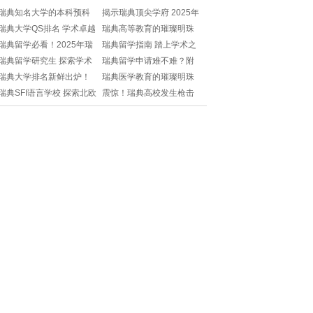
瑞典知名大学的本科预科
揭示瑞典顶尖学府 2025年
课程 探索学术之路
大学排行榜前十名
瑞典大学QS排名 学术卓越
瑞典高等教育的璀璨明珠
的璀璨明珠
大学学院排名探秘
瑞典留学必看！2025年瑞
瑞典留学指南 踏上学术之
典大学完整名单+申请攻略
旅的全面准备
瑞典留学研究生 探索学术
瑞典留学申请难不难？附
来了！
之旅的时长与申请流程
详细攻略+热门专业解析！
瑞典大学排名新鲜出炉！
瑞典医学教育的璀璨明珠
学费到底贵不贵？留学生
探寻瑞典最佳医学院的高
瑞典SFI语言学校 探索北欧
震惊！瑞典高校发生枪击
必看！
校排名
语言学习的瑰宝
事件，留学生安全如何保
障？