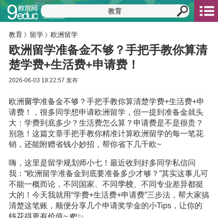
教育
留学
欧洲留学
》
》
欧洲留学准备金不够？手把手教你算清
楚学费+生活费+申请费！
2026-06-03 18:22:57 发布
欧洲
留学
准备金不够？手把手教你算清楚学费+生活费+申
请费！，很多同学想申请欧洲留学，但一提到准备金就头
大：学费到底多少？生活费怎么算？申请费是不是很贵？
别急！这篇文章手把手教你精准计算欧洲留学的每一笔花
销，还能附赠省钱小妙招，帮你省下几千欧~
嗨，这里是留学规划师小七！最近收到好多同学私信问
我：“欧洲留学准备金到底要准备多少才够？”其实这事儿可
不能一概而论，不同国家、不同
学校
、不同专业差异都挺
大的！今天我就用“学费+生活费+申请费”三步法，帮大家搞
清楚这笔账，顺便分享几个申请奖学金的小Tips，让你的
钱花得更有价值~ 💸✨