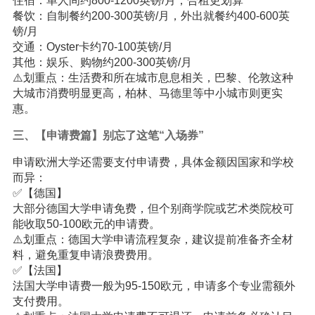
住宿：单人间约800-1200英镑/月，合租更划算
餐饮：自制餐约200-300英镑/月，外出就餐约400-600英
镑/月
交通：Oyster卡约70-100英镑/月
其他：娱乐、购物约200-300英镑/月
⚠️划重点：生活费和所在城市息息相关，巴黎、伦敦这种
大城市消费明显更高，柏林、马德里等中小城市则更实
惠。
三、【申请费篇】别忘了这笔“入场券”
申请欧洲大学还需要支付申请费，具体金额因国家和学校
而异：
✅【德国】
大部分德国大学申请免费，但个别商学院或艺术类院校可
能收取50-100欧元的申请费。
⚠️划重点：德国大学申请流程复杂，建议提前准备齐全材
料，避免重复申请浪费费用。
✅【法国】
法国大学申请费一般为95-150欧元，申请多个专业需额外
支付费用。