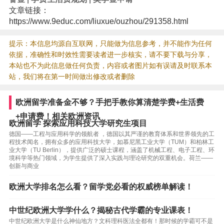
文章链接：
https://www.9educ.com/liuxue/ouzhou/291358.html
提示：本信息均源自互联网，只能做为信息参考，并不能作为任何
依据，准确性和时效性需要读者进一步核实，请不要下载与分享，
本站也不为此信息做任何负责，内容或者图片如有误请及时联系本
站，我们将在第一时间做出修改或者删除
欧洲留学准备金不够？手把手教你算清楚学费+生活费
+申请费！相关欧洲资讯
欧洲留学 探索应用科技大学研究生项目
德国——工程与应用科学的领航者 ，德国以其严谨的教育体系和世界领先的工
程技术闻名，拥有众多的应用科技大学，如慕尼黑工业大学（TUM）和柏林工
业大学（TU Berlin），提供广泛的硕士课程，涵盖了机械工程、电子工程、环
境科学等热门领域，为学生提供了深入实践与理论研究的双重机会。荷兰——
创新与商业
欧洲大学排名怎么看？留学党必看的权威榜单解读！
中世纪欧洲大学学什么？揭秘古代学霸的专业课表！
中世纪欧洲大学是什么神仙地方？文科理科医法全都有！那时候的学霸可不是