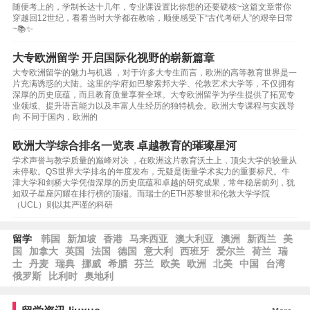
随便考上的，学制长达十几年，专业课设置比你想的还要硬核~这篇文章带你
穿越回12世纪，看看当时大学都在教啥，顺便感受下“古代考研人”的艰辛日常
~📚✨
大专欧洲留学 开启国际化视野的崭新篇章
大专欧洲留学的魅力与机遇 ，对于许多大专生而言，欧洲的高等教育世界是一
片充满诱惑的大陆。这里的学府如巴黎索邦大学、伦敦艺术大学等，不仅拥有
深厚的历史底蕴，而且教育质量享誉全球。大专欧洲留学为学生提供了拓宽专
业领域、提升语言能力以及丰富人生经历的独特机会。欧洲大专课程与实践导
向 不同于国内，欧洲的
欧洲大学综合排名一览表 卓越教育的璀璨星河
学术声誉与教学质量的巅峰对决 ，在欧洲这片教育沃土上，顶尖大学的较量从
未停歇。QS世界大学排名的年度发布，无疑是衡量学术实力的重要标尺。牛
津大学和剑桥大学凭借深厚的历史底蕴和卓越的研究成果，常年稳居前列，犹
如双子星座闪耀在排行榜的顶端。而瑞士的ETH苏黎世和伦敦大学学院
（UCL）则以其严谨的科研
留学
韩国
新加坡
香港
马来西亚
澳大利亚
澳洲
新西兰
美
国
加拿大
英国
法国
德国
意大利
西班牙
爱尔兰
荷兰
瑞
士
丹麦
瑞典
挪威
希腊
芬兰
欧美
欧洲
北美
中国
台湾
俄罗斯
比利时
奥地利