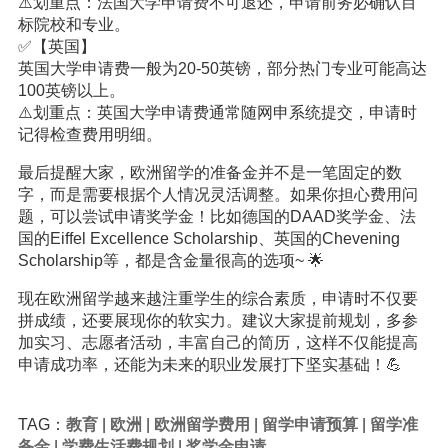
⚠️划重点：法国大学申请费不可退还，申请前务必确认目
标院校和专业。
✅【英国】
英国大学申请费一般为20-50英镑，部分热门专业可能高达
100英镑以上。
⚠️划重点：英国大学申请费通常随网申系统提交，申请时
记得检查费用明细。
最后提醒大家，欧洲留学的准备金并不是一笔固定的数
字，而是需要根据个人情况灵活调整。如果你担心费用问
题，可以尝试申请奖学金！比如德国的DAAD奖学金、法
国的Eiffel Excellence Scholarship、英国的Chevening
Scholarship等，都是含金量很高的选项~ 🌟
现在欧洲留学越来越注重学生的综合素质，申请时不仅要
拼成绩，还要展现你的软实力。建议大家提前规划，多参
加实习、志愿者活动，丰富自己的简历，这样不仅能提高
申请成功率，还能为未来的职业发展打下坚实基础！💪
TAG：
教育
|
欧洲
|
欧洲留学费用
|
留学申请预算
|
留学准
备金
|
学费生活费规划
|
奖学金申请