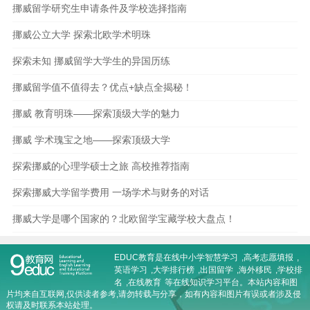
挪威留学研究生申请条件及学校选择指南
挪威公立大学 探索北欧学术明珠
探索未知 挪威留学大学生的异国历练
挪威留学值不值得去？优点+缺点全揭秘！
挪威 教育明珠——探索顶级大学的魅力
挪威 学术瑰宝之地——探索顶级大学
探索挪威的心理学硕士之旅 高校推荐指南
探索挪威大学留学费用 一场学术与财务的对话
挪威大学是哪个国家的？北欧留学宝藏学校大盘点！
EDUC教育是在线
中小学智慧学习
,
高考志愿填报
,
英语学习
,
大学排行榜
,
出国留学
,
海外移民
,
学校排
名
,
在线教育
等在线知识学习平台。本站内容和图
片均来自互联网,仅供读者参考,请勿转载与分享，如有内容和图片有误或者涉及侵
权请及时联系本站处理。