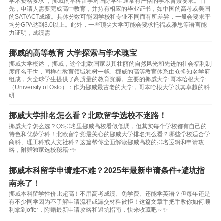
学术资格要求 ，挪威的本科留学对国际学生通常有严格的学术背景要求。首
先，申请人需要完成高中教育，并持有相应的毕业证书，如中国的高考或美国
的SAT/ACT成绩。具体分数可能因学校和专业不同而有所差异，一般会要求平
均分GPA达到3.0以上。此外，一些顶尖大学可能会要求托福或雅思等语言能
力证明，成绩需
挪威的高等教育 大学探索与学术瑰宝
挪威大学概述 ，挪威，这个北欧国家以其壮丽的自然风光和先进的社会福利制
度闻名于世，同样在教育领域独树一帜。挪威的高等教育体系由众多知名学府
组成，为全球学生提供了高质量的教育资源。主要的挪威大学 哥本哈根大学
（University of Oslo）：作为挪威最古老的大学，哥本哈根大学以其卓越的科
研
挪威大学排名怎么看？北欧留学选校不迷路！
挪威大学怎么选？QS排名里挪威高校看似低调，但其实每个学校都有自己的
特色和优势学科！北欧留学党最关心的挪威大学排名怎么看？哪些学校适合学
商科、理工科或人文社科？这篇帮你全面解读挪威高校的排名逻辑和申请攻
略，附赠独家选校秘籍~✨
挪威本科留学申请难不难？2025年最新申请条件+避坑指
南来了！
挪威本科留学性价比超高！不用高考成绩、免学费、还能学英语？但每年还是
有不少同学因为不了解申请流程或漏交材料被拒！这篇文章手把手教你如何顺
利拿到offer，附赠最新申请攻略和避坑指南，快来收藏吧～✨