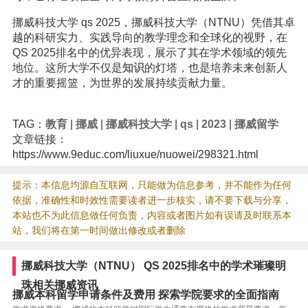
挪威科技大学 qs 2025，挪威科技大学（NTNU）凭借其卓
越的科研实力、实践导向的教学理念和全球化的视野，在
QS 2025排名中的优异表现，展示了其在学术领域的领先
地位。这所大学不仅是
知识
的灯塔，也是培养未来创新人
才的重要摇篮，为世界的发展持续贡献力量。
TAG：
教育
|
挪威
|
挪威科技大学
|
qs
|
2023
|
挪威留学
文章链接：
https://www.9educ.com/liuxue/nuowei/298321.html
提示：本信息均源自互联网，只能做为信息参考，并不能作为任何
依据，准确性和时效性需要读者进一步核实，请不要下载与分享，
本站也不为此信息做任何负责，内容或者图片如有误请及时联系本
站，我们将在第一时间做出修改或者删除
挪威科技大学（NTNU） QS 2025排名中的学术璀璨明
珠相关挪威资讯
挪威本科留学申请条件及费用 探索学院要求的全面指南