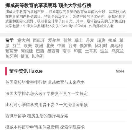
挪威高等教育的璀璨明珠 顶尖大学排行榜
挪威大学教育的卓越声誉 ，挪威素以高质量的教育体系闻名全球，其高校排名
在世界范围内备受瞩目。特别是顶级学府，凭借严谨的学术研究、卓越的教学
质量和国际化视野，吸引着全球学子的目光。其中，最常被提及的几所挪威好
大学包括：牛津大学奥斯陆分校 (University of Oslo) - 作为挪威最古老
留学
意大利
西班牙
爱尔兰
荷兰
瑞士
丹麦
瑞典
挪威
希
腊
芬兰
欧美
欧洲
北美
中国
台湾
俄罗斯
比利时
奥地利
葡萄牙
阿根廷
巴西
墨西哥
南非
印度
土耳其
波兰
乌克兰
匈牙利
捷克
以色列
留学资讯
liuxue
More
英国高校毕业率排行榜 卓越教育与未来竞争
法国大学排名怎么选？学费贵不贵？一文搞定
比利时小学留学费用贵不贵？一文搞懂留学预
西班牙留学 租房生活的选择与探索
挪威本科留学申请条件及费用 探索学院要求