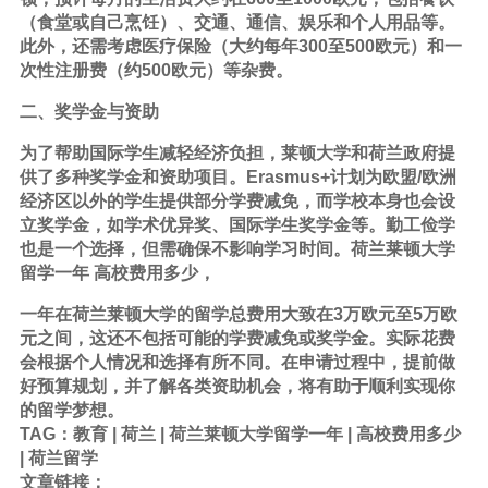
（食堂或自己烹饪）、交通、通信、娱乐和个人用品等。
此外，还需考虑医疗保险（大约每年300至500欧元）和一
次性注册费（约500欧元）等杂费。
二、奖学金与资助
为了帮助国际学生减轻经济负担，莱顿大学和荷兰政府提
供了多种奖学金和资助项目。Erasmus+计划为欧盟/欧洲
经济区以外的学生提供部分学费减免，而
学校
本身也会设
立奖学金，如学术优异奖、国际学生奖学金等。勤工俭学
也是一个选择，但需确保不影响
学习
时间。荷兰莱顿大学
留学一年 高校费用多少，
一年在荷兰莱顿大学的留学总费用大致在3万欧元至5万欧
元之间，这还不包括可能的学费减免或奖学金。实际花费
会根据个人情况和选择有所不同。在申请过程中，提前做
好预算规划，并了解各类资助机会，将有助于顺利实现你
的留学梦想。
TAG：
教育
|
荷兰
|
荷兰莱顿大学留学一年
|
高校费用多少
|
荷兰留学
文章链接：