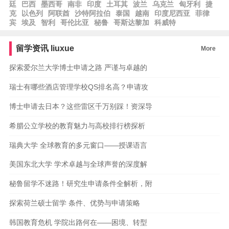
廷
巴西
墨西哥
南非
印度
土耳其
波兰
乌克兰
匈牙利
捷
克
以色列
阿联酋
沙特阿拉伯
泰国
越南
印度尼西亚
菲律
宾
埃及
智利
哥伦比亚
秘鲁
哥斯达黎加
科威特
留学资讯
liuxue
More
探索爱尔兰大学博士申请之路 严谨与卓越的
瑞士有哪些酒店管理学校QS排名高？申请攻
博士申请去日本？这些雷区千万别踩！资深导
希腊公立学校的教育魅力与高校排行榜探析
瑞典大学 全球教育的多元窗口——授课语言
美国东北大学 学术卓越与全球声誉的深度解
秘鲁留学不迷路！研究生申请条件全解析，附
探索荷兰硕士留学 条件、优势与申请策略
韩国教育危机 学院出路何在——困境、转型