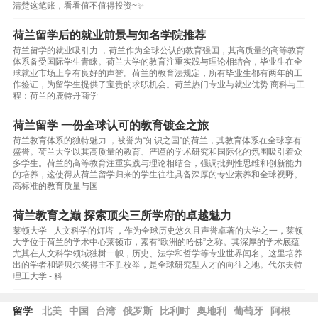
清楚这笔账，看看值不值得投资~✨
荷兰留学后的就业前景与知名学院推荐
荷兰留学的就业吸引力 ，荷兰作为全球公认的教育强国，其高质量的高等教育
体系备受国际学生青睐。荷兰大学的教育注重实践与理论相结合，毕业生在全
球就业市场上享有良好的声誉。荷兰的教育法规定，所有毕业生都有两年的工
作签证，为留学生提供了宝贵的求职机会。荷兰热门专业与就业优势 商科与工
程：荷兰的鹿特丹商学
荷兰留学 一份全球认可的教育镀金之旅
荷兰教育体系的独特魅力 ，被誉为“知识之国”的荷兰，其教育体系在全球享有
盛誉。荷兰大学以其高质量的教育、严谨的学术研究和国际化的氛围吸引着众
多学生。荷兰的高等教育注重实践与理论相结合，强调批判性思维和创新能力
的培养，这使得从荷兰留学归来的学生往往具备深厚的专业素养和全球视野。
高标准的教育质量与国
荷兰教育之巅 探索顶尖三所学府的卓越魅力
莱顿大学 - 人文科学的灯塔 ，作为全球历史悠久且声誉卓著的大学之一，莱顿
大学位于荷兰的学术中心莱顿市，素有“欧洲的哈佛”之称。其深厚的学术底蕴
尤其在人文科学领域独树一帜，历史、法学和哲学等专业世界闻名。这里培养
出的学者和诺贝尔奖得主不胜枚举，是全球研究型人才的向往之地。代尔夫特
理工大学 - 科
留学
北美
中国
台湾
俄罗斯
比利时
奥地利
葡萄牙
阿根