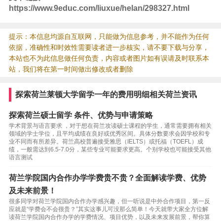
https://www.9educ.com/liuxue/helan/298327.html
提示：本信息均源自互联网，只能做为信息参考，并不能作为任何
依据，准确性和时效性需要读者进一步核实，请不要下载与分享，
本站也不为此信息做任何负责，内容或者图片如有误请及时联系本
站，我们将在第一时间做出修改或者删除
探索荷兰莱顿大学留学一年的费用明细相关荷兰资讯
探索荷兰硕士留学 条件、优势与申请策略
学术背景与语言要求 ，对于想在荷兰攻读硕士课程的学生，通常需要拥有相关
领域的学士学位，且平均成绩在良好或优秀区间。具体分数要求会因学校和专
业不同而有所差异。荷兰高校普遍接受雅思（IELTS）或托福（TOEFL）成
绩，一般需达到6.5-7.0分，某些专业可能要求更高。个别学校也可能接受其他
语言测试
荷兰学院国内合作办学学费贵不贵？全面解读学费、优势
及未来前景！
很多同学对荷兰学院国内合作办学感兴趣，但一听说是中外合作项目，第一反
应就是“学费会不会很贵？”其实这事儿可没那么简单！今天就带大家全方位解
读荷兰学院国内合作办学的学费情况、项目优势，以及未来发展前景，帮你算