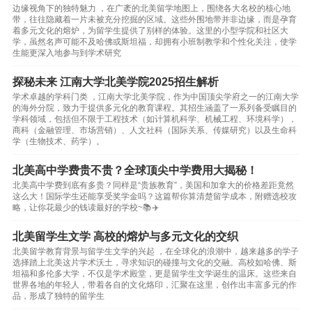
边缘视角下的独特魅力 ，在广袤的北美留学地图上，围绕各大名校的核心地
带，往往隐藏着一片未被充分挖掘的区域。这些外围地带并非边缘，而是孕育
着多元文化的熔炉，为留学生提供了别样的体验。这里的小型学院和社区大
学，虽然名声可能不及哈佛或斯坦福，却拥有小班制教学和个性化关注，使学
生能更深入地参与到学术研究
探秘未来 江南大学北美学院2025招生解析
学术卓越的学科门类 ，江南大学北美学院，作为中国顶尖学府之一的江南大学
的海外分院，致力于提供多元化的教育课程。其招生涵盖了一系列备受瞩目的
学科领域，包括但不限于工程技术（如计算机科学、机械工程、环境科学），
商科（金融管理、市场营销）、人文社科（国际关系、传媒研究）以及生命科
学（生物技术、药学）。
北美高中学费贵不贵？全球顶尖中学费用大揭秘！
北美高中学费到底有多贵？同样是“贵族教育”，美国和加拿大的价格差距竟然
这么大！国际学生还能享受奖学金吗？这篇帮你算清楚留学成本，附赠选校攻
略，让你花最少的钱读最好的学校~📚✈️
北美留学生文学 高校的熔炉与多元文化的交织
北美留学教育背景与留学生文学的兴起 ，在全球化的浪潮中，越来越多的学子
选择踏上北美这片学术沃土，寻求知识的碰撞与文化的交融。高校如哈佛、斯
坦福和多伦多大学，不仅是学术殿堂，更是留学生文学诞生的温床。这些来自
世界各地的年轻人，带着各自的文化烙印，汇聚在这里，创作出丰富多元的作
品，形成了独特的留学生