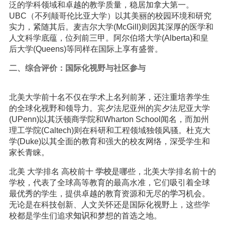
泛的学科领域和卓越的教学质量，稳居加拿大第一。
UBC（不列颠哥伦比亚大学）以其美丽的校园环境和研究
实力，紧随其后。麦吉尔大学(McGill)则因其深厚的医学和
人文科学底蕴，位列前三甲。阿尔伯塔大学(Alberta)和皇
后大学(Queens)等同样在国际上享有盛誉。
二、综合评价：国际化视野与社区参与
北美大学前十名不仅在学术上名列前茅，还注重培养学生
的全球化视野和领导力。宾夕法尼亚州的宾夕法尼亚大学
(UPenn)以其沃顿商学院和Wharton School闻名，而加州
理工学院(Caltech)则在科研和工程领域独领风骚。杜克大
学(Duke)以其全面的教育和强大的校友网络，深受学生和
家长青睐。
北美 大学排名 高校前十
学校
是哪些，北美大学排名前十的
学校，代表了全球高等教育的最高水准，它们吸引着全球
最优秀的学生，提供卓越的教育资源和无尽的
学习
机会。
无论是在科技创新、人文关怀还是国际化视野上，这些学
校都是学生们追求
知识
和梦想的首选之地。