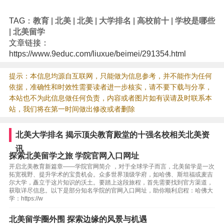
TAG：
教育
|
北美
|
北美
|
大学排名
|
高校前十
|
学校是哪些
|
北美留学
文章链接：
https://www.9educ.com/liuxue/beimei/291354.html
提示：本信息均源自互联网，只能做为信息参考，并不能作为任何
依据，准确性和时效性需要读者进一步核实，请不要下载与分享，
本站也不为此信息做任何负责，内容或者图片如有误请及时联系本
站，我们将在第一时间做出修改或者删除
北美大学排名 揭示顶尖教育殿堂的十强名校相关北美资
讯
探索北美留学之旅 学院官网入口网址
开启北美教育新篇章——学院官网简介 ，对于全球学子而言，北美留学是一次
拓宽视野、提升学术的宝贵机会。众多世界顶级学府，如哈佛、斯坦福或麦吉
尔大学，矗立于这片知识的沃土。要踏上这段旅程，首先需要找到官方渠道，
获取详尽信息。以下是部分知名学院的官网入口网址，助你顺利启程：哈佛大
学：https://w
北美留学圈外围 探索边缘的风景与机遇