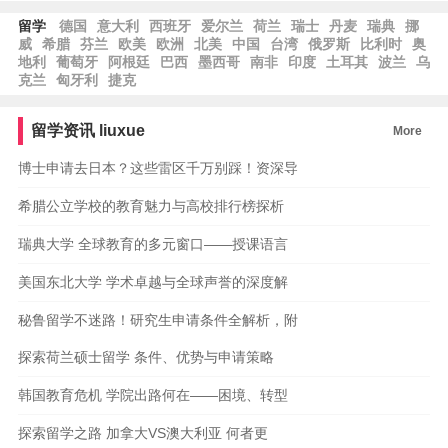
留学
德国
意大利
西班牙
爱尔兰
荷兰
瑞士
丹麦
瑞典
挪
威
希腊
芬兰
欧美
欧洲
北美
中国
台湾
俄罗斯
比利时
奥
地利
葡萄牙
阿根廷
巴西
墨西哥
南非
印度
土耳其
波兰
乌
克兰
匈牙利
捷克
留学资讯
liuxue
More
博士申请去日本？这些雷区千万别踩！资深导
希腊公立学校的教育魅力与高校排行榜探析
瑞典大学 全球教育的多元窗口——授课语言
美国东北大学 学术卓越与全球声誉的深度解
秘鲁留学不迷路！研究生申请条件全解析，附
探索荷兰硕士留学 条件、优势与申请策略
韩国教育危机 学院出路何在——困境、转型
探索留学之路 加拿大VS澳大利亚 何者更