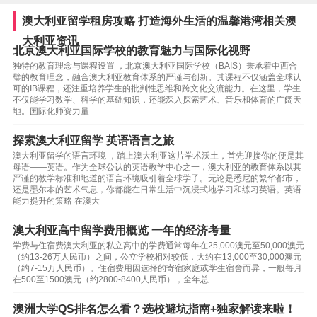
澳大利亚留学租房攻略 打造海外生活的温馨港湾相关澳
大利亚资讯
北京澳大利亚国际学校的教育魅力与国际化视野
独特的教育理念与课程设置 ，北京澳大利亚国际学校（BAIS）秉承着中西合
璧的教育理念，融合澳大利亚教育体系的严谨与创新。其课程不仅涵盖全球认
可的IB课程，还注重培养学生的批判性思维和跨文化交流能力。在这里，学生
不仅能学习数学、科学的基础知识，还能深入探索艺术、音乐和体育的广阔天
地。国际化师资力量
探索澳大利亚留学 英语语言之旅
澳大利亚留学的语言环境 ，踏上澳大利亚这片学术沃土，首先迎接你的便是其
母语——英语。作为全球公认的英语教学中心之一，澳大利亚的教育体系以其
严谨的教学标准和地道的语言环境吸引着全球学子。无论是悉尼的繁华都市，
还是墨尔本的艺术气息，你都能在日常生活中沉浸式地学习和练习英语。英语
能力提升的策略 在澳大
澳大利亚高中留学费用概览 一年的经济考量
学费与住宿费澳大利亚的私立高中的学费通常每年在25,000澳元至50,000澳元
（约13-26万人民币）之间，公立学校相对较低，大约在13,000至30,000澳元
（约7-15万人民币）。住宿费用因选择的寄宿家庭或学生宿舍而异，一般每月
在500至1500澳元（约2800-8400人民币），全年总
澳洲大学QS排名怎么看？选校避坑指南+独家解读来啦！