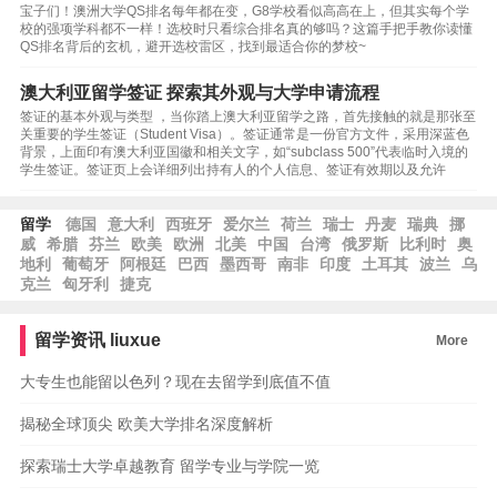
宝子们！澳洲大学QS排名每年都在变，G8学校看似高高在上，但其实每个学
校的强项学科都不一样！选校时只看综合排名真的够吗？这篇手把手教你读懂
QS排名背后的玄机，避开选校雷区，找到最适合你的梦校~
澳大利亚留学签证 探索其外观与大学申请流程
签证的基本外观与类型 ，当你踏上澳大利亚留学之路，首先接触的就是那张至
关重要的学生签证（Student Visa）。签证通常是一份官方文件，采用深蓝色
背景，上面印有澳大利亚国徽和相关文字，如“subclass 500”代表临时入境的
学生签证。签证页上会详细列出持有人的个人信息、签证有效期以及允许
留学
德国
意大利
西班牙
爱尔兰
荷兰
瑞士
丹麦
瑞典
挪
威
希腊
芬兰
欧美
欧洲
北美
中国
台湾
俄罗斯
比利时
奥
地利
葡萄牙
阿根廷
巴西
墨西哥
南非
印度
土耳其
波兰
乌
克兰
匈牙利
捷克
留学资讯
liuxue
More
大专生也能留以色列？现在去留学到底值不值
揭秘全球顶尖 欧美大学排名深度解析
探索瑞士大学卓越教育 留学专业与学院一览