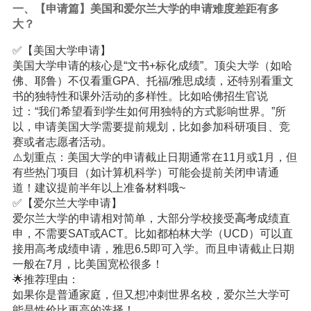
一、【申请篇】美国和爱尔兰大学的申请难度差距有多
大？
✅【美国大学申请】
美国大学申请的核心是“文书+标化成绩”。顶尖大学（如哈
佛、耶鲁）不仅看重GPA、托福/雅思成绩，还特别看重文
书的独特性和课外活动的多样性。比如哈佛招生官说
过：“我们希望看到学生如何用独特的方式影响世界。”所
以，申请美国大学需要提前规划，比如参加科研项目、竞
赛或者志愿者活动。
⚠️划重点：美国大学的申请截止日期通常在11月或1月，但
有些热门项目（如计算机科学）可能会提前关闭申请通
道！建议提前半年以上准备材料哦~
✅【爱尔兰大学申请】
爱尔兰大学的申请相对简单，大部分学校接受
高考
成绩直
申，不需要SAT或ACT。比如都柏林大学（UCD）可以直
接用高考成绩申请，雅思6.5即可入学。而且申请截止日期
一般在7月，比美国宽松很多！
🌟推荐理由：
如果你是普通家庭，但又想冲刺世界名校，爱尔兰大学可
能是性价比更高的选择！