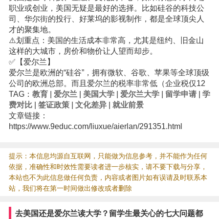
职业或创业，美国无疑是最好的选择。比如硅谷的科技公
司、华尔街的投行、好莱坞的影视制作，都是全球顶尖人
才的聚集地。
⚠️划重点：美国的生活成本非常高，尤其是纽约、旧金山
这样的大城市，房价和物价让人望而却步。
✅【爱尔兰】
爱尔兰是欧洲的“硅谷”，拥有微软、谷歌、苹果等全球顶级
公司的欧洲总部。而且爱尔兰的税率非常低（企业税仅12
TAG：
教育
|
爱尔兰
|
美国大学
|
爱尔兰大学
|
留学申请
|
学
费对比
|
签证政策
|
文化差异
|
就业前景
文章链接：
https://www.9educ.com/liuxue/aierlan/291351.html
提示：本信息均源自互联网，只能做为信息参考，并不能作为任何
依据，准确性和时效性需要读者进一步核实，请不要下载与分享，
本站也不为此信息做任何负责，内容或者图片如有误请及时联系本
站，我们将在第一时间做出修改或者删除
去美国还是爱尔兰读大学？留学生最关心的七大问题都