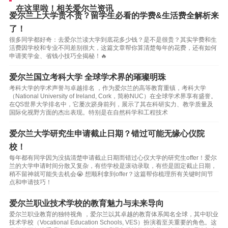
在这里啦！相关爱尔兰资讯
爱尔兰上大学贵不贵？留学生必看的学费&生活费全解析来
了！
很多同学都好奇：去爱尔兰读大学到底花多少钱？是不是很贵？其实学费和生
活费因学校和专业不同差别很大，这篇文章帮你算清楚每年的花费，还有如何
申请奖学金、省钱小技巧全揭秘！🔥
爱尔兰国立考科大学 全球学术界的璀璨明珠
考科大学的学术声誉与卓越排名 ，作为爱尔兰的高等教育重镇，考科大学
（National University of Ireland, Cork，简称NUC）在全球学术界享有盛誉。
在QS世界大学排名中，它屡次跻身前列，展示了其在科研实力、教学质量及
国际化视野方面的杰出表现。特别是在自然科学和工程技术
爱尔兰大学研究生申请截止日期？错过可能无缘心仪院
校！
每年都有同学因为没搞清楚申请截止日期而错过心仪大学的研究生offer！爱尔
兰的大学申请时间分散又复杂，有些学校是滚动录取，有些是固定截止日期，
稍不留神就可能失去机会😭 想顺利拿到offer？这篇帮你梳理所有关键时间节
点和申请技巧！
爱尔兰职业技术学校的教育魅力与未来导向
爱尔兰职业教育的独特视角 ，爱尔兰以其卓越的教育体系闻名全球，其中职业
技术学校（Vocational Education Schools, VES）扮演着至关重要的角色。这