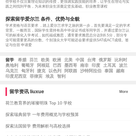
些学校不仅注重理论知识的传授，更强调实践技能的培养，让学生在理论与实
践之间找到平衡，为未来职业生涯奠定坚实基础。职业教育课程
探索留学爱尔兰 条件、优势与全貌
学术资格与语言要求 ，踏上爱尔兰求学之旅的第一步，首先要满足一定的学术
背景。一般而言，国际学生需持有高中毕业证书或等同学历，并通过爱尔兰认
可的标准化入学考试，如托福或雅思，通常要求雅思总分达到6.5分，部分专
业可能需要更高的分数。个别顶尖大学可能还会要求提供SAT或ACT成绩。签
证与住宿 申请爱
留学
希腊
芬兰
欧美
欧洲
北美
中国
台湾
俄罗斯
比利时
奥地利
葡萄牙
阿根廷
巴西
墨西哥
南非
印度
土耳其
波兰
乌克兰
匈牙利
捷克
以色列
阿联酋
沙特阿拉伯
泰国
越南
印度尼西亚
菲律宾
埃及
智利
留学资讯
liuxue
More
荷兰教育界的璀璨明珠 Top 10 学校
探索瑞典留学 一年费用概览与学校预算
探索法国留学 费用解析与高校选择