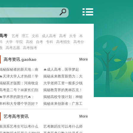
高考
艺考
理工
文科
成人高考
高考
大专
本
科
大学
学院
高校
自考
专科
高考招生
高考分
数
高考志愿
高考报考
高考资讯
gaokao
More
揭秘探秘者的新天地：南
🔥成人高考，医学梦起
京森林警察学院背后
航！你需要知道的医学
🔥天津大学人才热招！学
揭秘未来教育新势力：大
术殿堂等你来点亮💡
连理工城市学院的成
揭秘英才版图：河南牧业
大学老师工资一般多少钱
经济学院英才校区探
一个月？北京地区大
高考是二号？📅家长们别
揭秘教育界的奥林匹克！
急，这可能是误会！
斯坦福大学：202
🔥学术界的新生代🔥：
揭秘高校专项计划：神秘
2025高校穿搭指南
的分数"折扣"是多
本科和大专哪个学历好？
揭秘未来创新者：广东工
🎓升学路上如何选择
业大学轻工化工学院
艺考高考资讯
More
表演系艺考生可以考什么
艺考舞蹈生可以考什么师
大学？速来了解热门院校
范？💃舞者也可以成为园丁