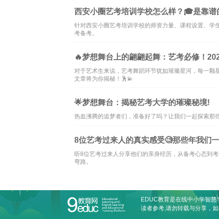
西安小圈艺考培训学校怎么样？🎓是靠谱
针对西安小圈艺考培训学校的师资力量、课程设置、学
考备考。
🔥梦想舞台上的翩翩起舞：艺考必修！2025
对于艺术生来说，艺考舞蹈环节犹如璀璨星河，每一颗
文章将为你揭秘！🕺💫
🌟梦想舞台：揭秘艺考大学的璀璨秘境!
热血沸腾的追梦者们，准备好了吗？让我们一起探索那些承
8位艺考过来人的真实感受🧐那些年我们
听8位艺考过来人分享他们的亲身经历，从备考心态到
弯路。
EDUC教育是在线
中小学智慧
读者参考,请勿转载与分享，