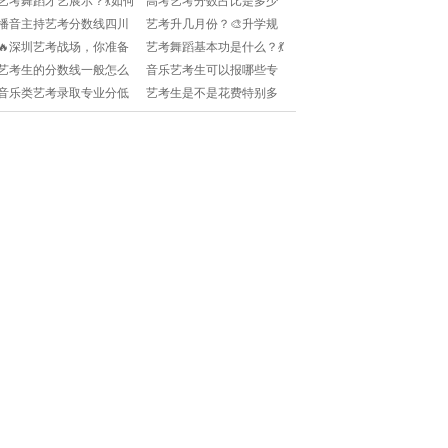
艺考舞蹈才艺展示？💃如何
高考艺考分数占比是多少
和报考攻略！
哦！✨
脱颖而出？这些要点你一
🧐艺考生该如何平衡文化
播音主持艺考分数线四川
艺考升几月份？🎨升学规
定要知道！✨
课和专业课？🔥
是多少？🎤如何备考才能
划早知道，别错过重要时
🔥深圳艺考战场，你准备
艺考舞蹈基本功是什么？💃
脱颖而出？🔥
间点！✨
好了吗？🌟— 2025艺考生
如何练就扎实的基本功？
艺考生的分数线一般怎么
音乐艺考生可以报哪些专
必看攻略!
快来收藏！✨
样定🧐艺术生的文化课分
业？2025最全攻略来了！
音乐类艺考录取专业分低
艺考生是不是花费特别多
数有谱吗？快来看看答
的院校有哪些？附避坑指
🧐学费、材料费、服装费
案！🎨
南！
到底怎么算？🔥