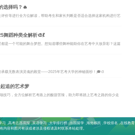
的选择吗？🔥
生评价等进行全方位解读，帮助考生和家长判断是否适合选择这家机构进行艺
舞蹈种类全解析🎨💃
星都是一个可能的舞台梦想。想知道哪些舞种能助你在艺考中大放异彩？这篇
载无数表演灵魂的殿堂——2025年艺考大学的神秘面纱！🎓🎨
一起追的艺术梦
考场技巧，全方位解析艺考路上的酸甜苦辣，助力即将踏上艺考之路的你少走
学习
,
高考志愿填报
,
英语学习
,
大学排行榜
,
出国留学
,
海外移民
,
学校排名
,
在线教育
如有内容和图片有误或者涉及侵权请及时联系本站处理。