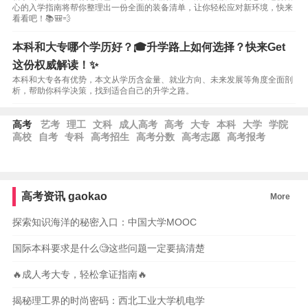
心的入学指南将帮你整理出一份全面的装备清单，让你轻松应对新环境，快来
看看吧！📚🎒💨
本科和大专哪个学历好？🎓升学路上如何选择？快来Get
这份权威解读！✨
本科和大专各有优势，本文从学历含金量、就业方向、未来发展等角度全面剖
析，帮助你科学决策，找到适合自己的升学之路。
高考
艺考
理工
文科
成人高考
高考
大专
本科
大学
学院
高校
自考
专科
高考招生
高考分数
高考志愿
高考报考
高考资讯
gaokao
More
探索知识海洋的秘密入口：中国大学MOOC
国际本科要求是什么🧐这些问题一定要搞清楚
🔥成人考大专，轻松拿证指南🔥
揭秘理工界的时尚密码：西北工业大学机电学