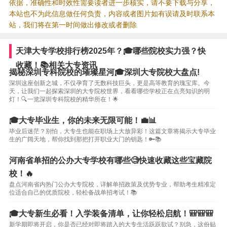
依据，准确性和时效性需要读者进一步核实，请不要下载与分享，
本站也不为此信息做任何负责，内容或者图片如有误请及时联系本
站，我们将在第一时间做出修改或者删除
天津大专学校排行榜2025年？🎓哪些院校实力强？快
收藏！📚相关大专资讯
揭秘深圳专科院校的璀璨星河🎓深圳大专院校大盘点!
深圳这座创新之城，不仅孕育了无数科技巨头，更是高等教育的瑰宝库。今
天，让我们一起探索深圳的大专院校世界，看看哪些学校正在点亮知识的明
灯！🔍一览深圳专科院校的精华所在！🌟
🎓大专毕业生，你的未来无限可能！💼📊
毕业后迷茫？别怕，大专生也能在职场上大放异彩！这篇文章将揭示大专毕业
生的广阔天地，帮你找到那把打开职业大门的钥匙！🔑📚
河南省单招的公办大专学校有哪些🧐快速收藏这些宝藏院
校！🔥
盘点河南省内热门公办大专院校，详解单招政策及优势专业，帮助考生精准定
位适合自己的优质院校，轻松备战单招考试！📚
🎓大专新生必看！入学装备清单，让你轻松启航！🎒🎒🎒
新学期即将开启，你是否已经对即将踏入的大专生活跃跃欲试？别急，这份贴