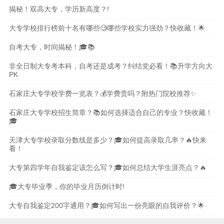
揭秘！双高大专，学历新高度？!
大专学校排行榜前十名有哪些🧐哪些学校实力强劲？快收藏！🌟
自考大专，时间揭秘！🎓📚
非全日制大专考本科，自考还是成考？纠结党必看！📚升学方向大
PK
石家庄大专学校学费一览表？💰学费贵吗？附热门院校推荐✨
石家庄大专学校招生简章？📚如何选择适合自己的专业？快收藏！
🎓
天津大专学校录取分数线是多少？🎓如何提高录取几率？🔥快来
看！
大专第四学年自我鉴定该怎么写？🎓如何总结大学生涯亮点？🔥
🎓大专毕业季，你的毕业月历倒计时!
大专自我鉴定200字通用？🎓如何写出一份亮眼的自我评价？🌟