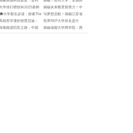
揭秘美国科技新星：亚利
揭秘！郑州大学，全国排
点!
桑那州立大学的创新引擎
名新星璀璨，学术实力究
大学排行榜软科2025新鲜
揭秘未来教育新势力！中
🚀
竟如何？🏆📚
出炉！🎓哪些高校上榜
国大学的创新转型全景解
🎓大学新生必读：探索The
🚀梦想启航！揭秘江苏省
了？🔥
析🎓🚀
Univeristy Experience -
大学生创新创业训练计划
高校哲学课的智慧启迪：
世界REF大学排名是什
平台的奇幻之旅🎓
探索心灵的无尽宇宙🌌📚
么？🎓英国科研实力的权
探索能源巨匠之路：中国
揭秘成都大学商学院：商
威榜单！✨
石油大学北京石油工程学
界新星的摇篮🌟
院揭秘🎓🔮