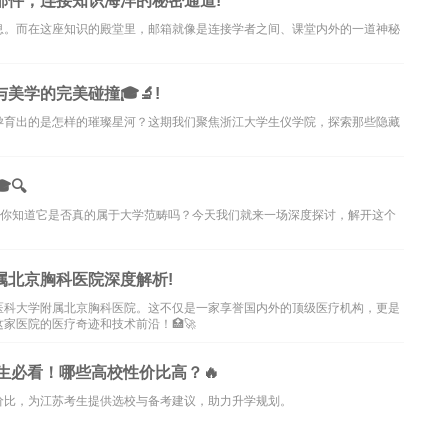
邮件，连接知识海洋的秘密通道!
息。而在这座知识的殿堂里，邮箱就像是连接学者之间、课堂内外的一道神秘
学的完美碰撞🎓🔬!
孕育出的是怎样的璀璨星河？这期我们聚焦浙江大学生仪学院，探索那些隐藏
🔍
但你知道它是否真的属于大学范畴吗？今天我们就来一场深度探讨，解开这个
属北京胸科医院深度解析!
医科大学附属北京胸科医院。这不仅是一家享誉国内外的顶级医疗机构，更是
家医院的医疗奇迹和技术前沿！🏥🚀
生必看！哪些高校性价比高？🔥
价比，为江苏考生提供选校与备考建议，助力升学规划。