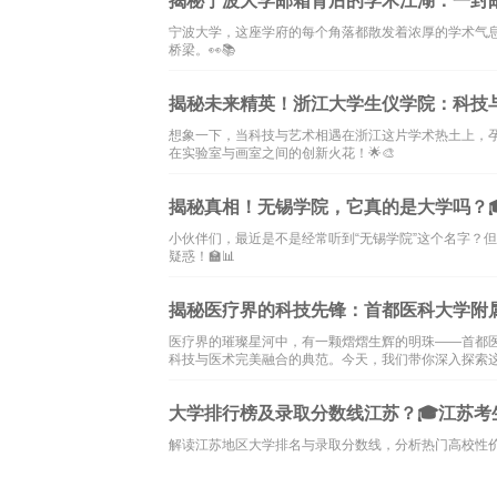
揭秘宁波大学邮箱背后的学术江湖：一封
宁波大学，这座学府的每个角落都散发着浓厚的学术气
桥梁。👀📚
揭秘未来精英！浙江大学生仪学院：科技与美
想象一下，当科技与艺术相遇在浙江这片学术热土上，
在实验室与画室之间的创新火花！🌟🎨
揭秘真相！无锡学院，它真的是大学吗？🎓
小伙伴们，最近是不是经常听到“无锡学院”这个名字？
疑惑！🏫📊
揭秘医疗界的科技先锋：首都医科大学附
医疗界的璀璨星河中，有一颗熠熠生辉的明珠——首都
科技与医术完美融合的典范。今天，我们带你深入探索这
大学排行榜及录取分数线江苏？🎓江苏考
解读江苏地区大学排名与录取分数线，分析热门高校性