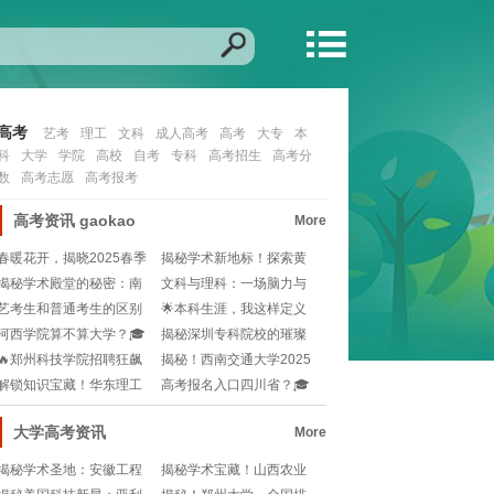
高考
艺考
理工
文科
成人高考
高考
大专
本
科
大学
学院
高校
自考
专科
高考招生
高考分
数
高考志愿
高考报考
高考资讯
gaokao
More
春暖花开，揭晓2025春季
揭秘学术新地标！探索黄
高考分数线背后
淮学院官网首页的科
揭秘学术殿堂的秘密：南
文科与理科：一场脑力与
安普顿大学官网深度
逻辑的双面奏鸣曲🎵
艺考生和普通考生的区别
🌟本科生涯，我这样定义
中考？🎨音乐美术舞
自己：一份毕业自鉴
河西学院算不算大学？🎓
揭秘深圳专科院校的璀璨
那些关于大学的疑问
星河🎓深圳大专院校
🔥郑州科技学院招聘狂飙
揭秘！西南交通大学2025
突进！未来之星，等
年分数线大猜想
解锁知识宝藏！华东理工
高考报名入口四川省？🎓
继续教育学院带你探
如何顺利报名？快收
大学高考资讯
More
揭秘学术圣地：安徽工程
揭秘学术宝藏！山西农业
大学，你的知识之旅启航
大学图书馆探秘之旅📚🔍