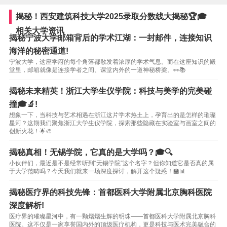
揭秘！西安建筑科技大学2025录取分数线大揭秘🏆🎓
相关大学资讯
揭秘宁波大学邮箱背后的学术江湖：一封邮件，连接知识
海洋的秘密通道!
宁波大学，这座学府的每个角落都散发着浓厚的学术气息。而在这座知识的殿
堂里，邮箱就像是连接学者之间、课堂内外的一道神秘桥梁。👀📚
揭秘未来精英！浙江大学生仪学院：科技与美学的完美碰
撞🎓🔬!
想象一下，当科技与艺术相遇在浙江这片学术热土上，孕育出的是怎样的璀璨
星河？这期我们聚焦浙江大学生仪学院，探索那些隐藏在实验室与画室之间的
创新火花！🌟🎨
揭秘真相！无锡学院，它真的是大学吗？🎓🔍
小伙伴们，最近是不是经常听到“无锡学院”这个名字？但你知道它是否真的属
于大学范畴吗？今天我们就来一场深度探讨，解开这个疑惑！🏫📊
揭秘医疗界的科技先锋：首都医科大学附属北京胸科医院
深度解析!
医疗界的璀璨星河中，有一颗熠熠生辉的明珠——首都医科大学附属北京胸科
医院。这不仅是一家享誉国内外的顶级医疗机构，更是科技与医术完美融合的