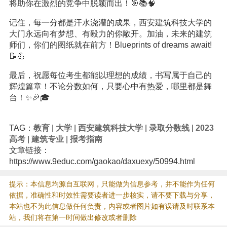
将助你在激烈的竞争中脱颖而出！🎯📚🧠
记住，每一分都是汗水浇灌的成果，西安建筑科技大学的
大门永远向有梦想、有毅力的你敞开。加油，未来的建筑
师们，你们的图纸就在前方！Blueprints of dreams await!
📝💪
最后，祝愿每位考生都能以理想的成绩，书写属于自己的
辉煌篇章！不论分数如何，只要心中有热爱，哪里都是舞
台！✨🎉🎓
TAG：
教育
|
大学
|
西安建筑科技大学
|
录取分数线
|
2023
高考
|
建筑专业
|
报考指南
文章链接：
https://www.9educ.com/gaokao/daxuexy/50994.html
提示：本信息均源自互联网，只能做为信息参考，并不能作为任何
依据，准确性和时效性需要读者进一步核实，请不要下载与分享，
本站也不为此信息做任何负责，内容或者图片如有误请及时联系本
站，我们将在第一时间做出修改或者删除