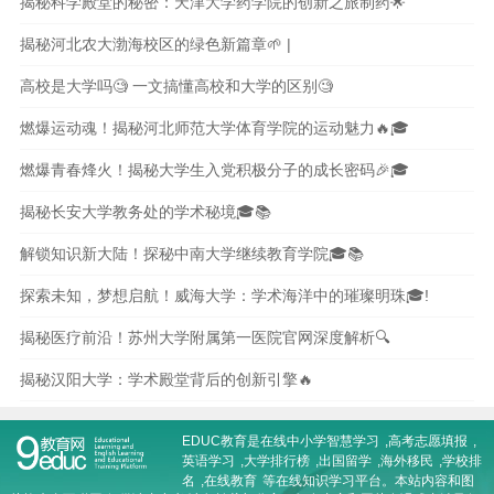
揭秘科学殿堂的秘密：天津大学药学院的创新之旅制药🌟
揭秘河北农大渤海校区的绿色新篇章🌱 |
高校是大学吗🧐 一文搞懂高校和大学的区别🧐
燃爆运动魂！揭秘河北师范大学体育学院的运动魅力🔥🎓
燃爆青春烽火！揭秘大学生入党积极分子的成长密码🎉🎓
揭秘长安大学教务处的学术秘境🎓📚
解锁知识新大陆！探秘中南大学继续教育学院🎓📚
探索未知，梦想启航！威海大学：学术海洋中的璀璨明珠🎓!
揭秘医疗前沿！苏州大学附属第一医院官网深度解析🔍
揭秘汉阳大学：学术殿堂背后的创新引擎🔥
EDUC教育是在线
中小学智慧学习
,
高考志愿填报
,
英语学习
,
大学排行榜
,
出国留学
,
海外移民
,
学校排
名
,
在线教育
等在线知识学习平台。本站内容和图