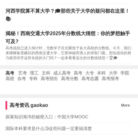
河西学院算不算大学？🎓那些关于大学的疑问都在这里！
📚
揭秘！西南交通大学2025年分数线大猜想：你的梦想触手
可及?
高考战役已进入倒计时，无数学子目光聚焦于各大高校的分数线。今天，我们
来聊聊备受瞩目的西南交通大学，它那神秘而诱人的录取门槛。想知道你的努
力能否叩开这所名校的大门吗？一起来看看这次的分数线猜想！🏆🎓
高考
艺考
理工
文科
成人高考
高考
大专
本科
大学
学院
高校
自考
专科
高考招生
高考分数
高考志愿
高考报考
高考资讯
gaokao
More
探索知识海洋的秘密入口：中国大学MOOC
国际本科要求是什么🧐这些问题一定要搞清楚