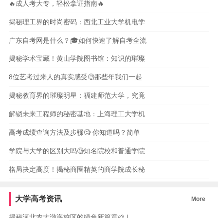
🔥成人考大专，轻松拿证指南🔥
揭秘理工界的时尚密码：西北工业大学机电学
广东自考网是什么？🎓如何快速了解自考全流
揭秘学术宝藏！黄山学院图书馆：知识的璀璨
8位艺考过来人的真实感受🧐那些年我们一起
揭秘教育界的璀璨明星：福建师范大学，究竟
解锁未来工程师的秘密基地：上海理工大学机
高考成绩查询方法及步骤🧐 你知道吗？简单
学院与大学的区别大吗🧐知名院校和普通学院
格局决定高度！揭秘商圈精英的商学院成长秘
大学高考资讯
More
揭秘河北农大渤海校区的绿色新篇章🌱 |