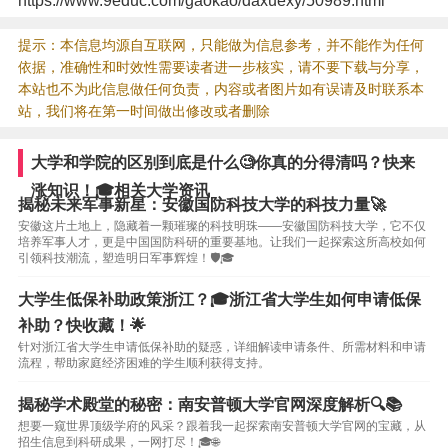
https://www.9educ.com/gaokao/daxuexy/50989.html
提示：本信息均源自互联网，只能做为信息参考，并不能作为任何
依据，准确性和时效性需要读者进一步核实，请不要下载与分享，
本站也不为此信息做任何负责，内容或者图片如有误请及时联系本
站，我们将在第一时间做出修改或者删除
大学和学院的区别到底是什么🧐你真的分得清吗？快来
涨知识！🎓相关大学资讯
揭秘未来军事新星：安徽国防科技大学的科技力量🚀
安徽这片土地上，隐藏着一颗璀璨的科技明珠——安徽国防科技大学，它不仅
培养军事人才，更是中国国防科研的重要基地。让我们一起探索这所高校如何
引领科技潮流，塑造明日军事辉煌！🛡️🎓
大学生低保补助政策浙江？🎓浙江省大学生如何申请低保
补助？快收藏！🌟
针对浙江省大学生申请低保补助的疑惑，详细解读申请条件、所需材料和申请
流程，帮助家庭经济困难的学生顺利获得支持。
揭秘学术殿堂的秘密：南安普顿大学官网深度解析🔍📚
想要一窥世界顶级学府的风采？跟着我一起探索南安普顿大学官网的宝藏，从
招生信息到科研成果，一网打尽！🎓🌐