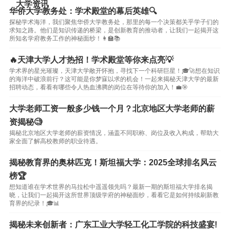
大学资讯
华侨大学教务处：学术殿堂的幕后英雄🔍
探秘学术海洋，我们聚焦华侨大学教务处，那里的每一个决策都关乎学子们的
求知之路。他们是知识传递的桥梁，是创新教育的推动者，让我们一起揭开这
所知名学府教务工作的神秘面纱！👩‍🏫📚
🔥天津大学人才热招！学术殿堂等你来点亮💡
学术界的星光璀璨，天津大学敞开怀抱，寻找下一个科研巨星！🎓🚀想在知识
的海洋中破浪前行？这可能是你梦寐以求的机会！一起来揭秘天津大学的最新
招聘动态，看看有哪些令人热血沸腾的岗位在等待你的加入！💼🎯
大学老师工资一般多少钱一个月？北京地区大学老师的薪
资揭秘🧐
揭秘北京地区大学老师的薪资情况，涵盖不同职称、岗位及收入构成，帮助大
家全面了解高校教师的职业待遇。
揭秘教育界的奥林匹克！斯坦福大学：2025全球排名风云
榜🏆
想知道谁在学术世界的马拉松中遥遥领先吗？最新一期的斯坦福大学排名揭
晓，让我们一起揭开这所世界顶级学府的神秘面纱，看看它是如何持续刷新教
育界的纪录！🎓📊
揭秘未来创新者：广东工业大学轻工化工学院的科技盛宴!