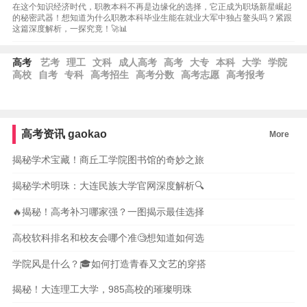
在这个知识经济时代，职教本科不再是边缘化的选择，它正成为职场新星崛起
的秘密武器！想知道为什么职教本科毕业生能在就业大军中独占鳌头吗？紧跟
这篇深度解析，一探究竟！🚀📊
高考
艺考
理工
文科
成人高考
高考
大专
本科
大学
学院
高校
自考
专科
高考招生
高考分数
高考志愿
高考报考
高考资讯
gaokao
More
揭秘学术宝藏！商丘工学院图书馆的奇妙之旅
揭秘学术明珠：大连民族大学官网深度解析🔍
🔥揭秘！高考补习哪家强？一图揭示最佳选择
高校软科排名和校友会哪个准🧐想知道如何选
学院风是什么？🎓如何打造青春又文艺的穿搭
揭秘！大连理工大学，985高校的璀璨明珠