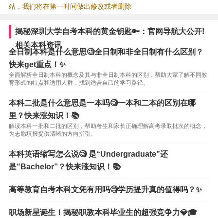
站，我们将在第一时间做出修改或者删除
揭秘深圳大学自考本科的黄金钥匙🔑：官网导航大公开!
相关本科资讯
全日制本科是什么意思🧐全日制和非全日制有什么区别？
快来get重点！✨
全面解析全日制本科的概念及其与非全日制本科的区别，帮助大家了解不同教
育形式的特点和适用人群，找到适合自己的学习路径。
本科二批是什么意思是一本吗🧐一本和二本的区别在哪
里？快来涨知识！📚
解读本科一批和二批的区别，帮助考生和家长正确理解高考录取批次的概念，
为志愿填报提供清晰的方向指引。
本科英语缩写怎么说🧐 是“Undergraduate”还
是“Bachelor”？快来涨知识！📚
高等教育自考本科文凭有用吗🧐学历提升真的值得吗？✨
职场新星诞生！揭秘职教本科毕业生的超强竞争力💎🎓