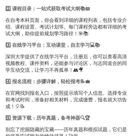
2️⃣ 课程目录：一站式获取考试大纲📚📖
在自考本科页面，你会看到详细的课程列表，包括专业介
绍、课程设置、考试计划等。每门课程旁边都有详细的考
试大纲，助你提前规划
学习
路径！🎯📚
3️⃣ 在线学习平台：互动课堂，自主学习💻📚
深圳大学提供了在线学习平台，注册后，你可以查看高清
视频教程、课件资料，还能参与讨论区，与志同道合的同
学互动交流，让学习不再孤单！👥🎥
4️⃣ 报名流程：步骤详解，轻松报考📝💼
在官网找到报名入口，按照提示填写个人信息、选择专业
和考试时间，准备好相关材料，完成缴费，报名就大功告
成！🎈📝
5️⃣ 资源下载：历年真题，备考神器🔍🏆
别忘了挖掘隐藏的宝藏——历年真题和模拟试题，它们是