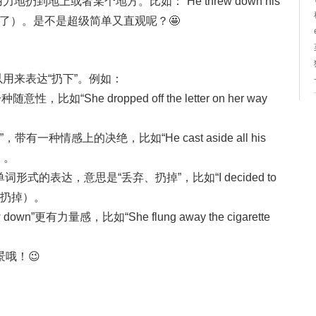
力地扔到地上或者某个地方。比如：“He threw down his
后就跑开了）。是不是超级简单又直观呢？🤩
可以用来表达“扔下”。例如：
，比如“She dropped off the letter on her way
”，带有一种情感上的决绝，比如“He cast aside all his
）。
单词形式的表达，意思是“丢弃、扔掉”，比如“I decided to
旧衣服扔掉）。
 down”更有力量感，比如“She flung away the cigarette
哦！😉