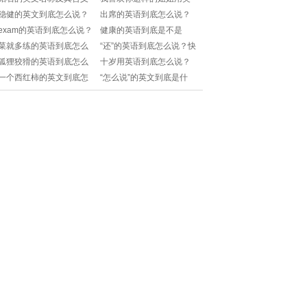
文怎么说？快来学习这句
稳健的英文到底怎么说？
出席的英语到底怎么说？
浪漫表白语吧！
快来学习这个超实用单
快来学习这个常用表达！
exam的英语到底怎么说？
健康的英语到底是不是
词！
快进来了解一下吧！
fine？快来解锁正确答案！
菜就多练的英语到底怎么
“还”的英语到底怎么说？快
说？快来学习这个实用表
来一起探索吧！
狐狸狡猾的英语到底怎么
十岁用英语到底怎么说？
达！
说？快来解锁正确表达！
快进来掌握这个简单又实
一个西红柿的英文到底怎
“怎么说”的英文到底是什
用的表达！
么说？快来解锁正确表
么？快来一起学习吧！
达！