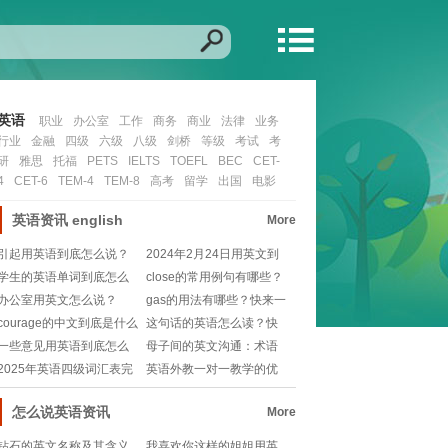
英语
职业
办公室
工作
商务
商业
法律
业务
行业
金融
四级
六级
八级
剑桥
等级
考试
考
研
雅思
托福
PETS
IELTS
TOEFL
BEC
CET-
4
CET-6
TEM-4
TEM-8
高考
留学
出国
电影
英语资讯
english
More
引起用英语到底怎么说？
2024年2月24日用英文到
快来学习这个超实用
底怎么写？快
学生的英语单词到底怎么
close的常用例句有哪些？
说？怎么写？快来解
快来收藏学习
办公室用英文怎么说？
gas的用法有哪些？快来一
起学习吧！
courage的中文到底是什么
这句话的英语怎么读？快
意思？快来
来学习正确的发音和
一些意见用英语到底怎么
母子间的英文沟通：术语
说？快来学习吧！
与表达
2025年英语四级词汇表完
英语外教一对一教学的优
整版详解
势与实践策略
怎么说英语资讯
More
钻石的英文名称及其含义
我喜欢你这样的姐姐用英