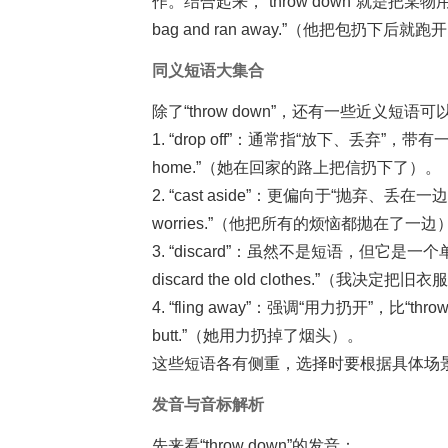
作。结合起来，“throw down”就是把某物用
bag and ran away.”（他把包扔下
同义短语大集合
除了“throw down”，还有一些近义短语
1. “drop off”：通常指“放下、丢弃”，带有一种随意性
home.”（她在回家的路上把信扔下了）。
2. “cast aside”：更偏向于“抛弃、丢在一边
worries.”（他把所有的烦恼都抛在了一边
3. “discard”：虽然不是短语，但它是一个
discard the old clothes.”（我决定把
4. “fling away”：强调“用力扔开”，比“throw
butt.”（她用力扔掉了烟头）。
这些短语各有侧重，选择时要根据具体场景
发音与音标解析
先来看“throw down”的发音：