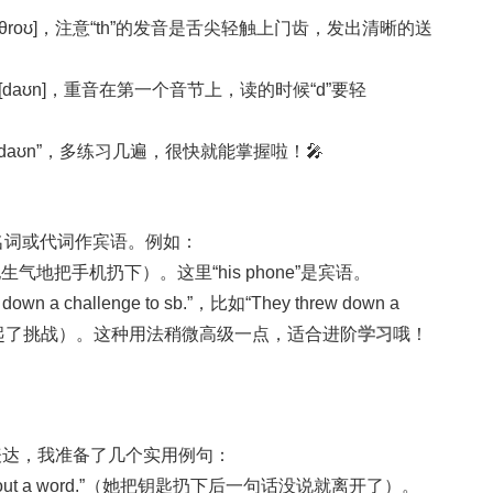
发音是[θroʊ]，注意“th”的发音是舌尖轻触上门齿，发出清晰的送
音是[daʊn]，重音在第一个音节上，读的时候“d”要轻
əʊ daʊn”，多练习几遍，很快就能掌握啦！🎤
以接名词或代词作宾语。例如：
anger.”（他生气地把手机扔下）。这里“his phone”是宾语。
 challenge to sb.”，比如“They threw down a
”（他们向对手发起了挑战）。这种用法稍微高级一点，适合进阶
学习
哦！
表达，我准备了几个实用例句：
 left without a word.”（她把钥匙扔下后一句话没说就离开了）。