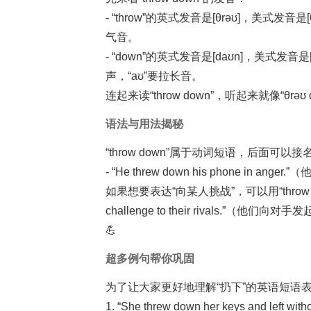
- “throw”的英式发音是[θrəʊ]，美式
气音。
- “down”的英式发音是[daʊn]，美式发
声，“aʊ”要拉长音。
连起来读“throw down”，听起来就像“θr
语法与用法揭秘
“throw down”属于动词短语，后面可
- “He threw down his phone in 
如果想要表达“向某人挑战”，可以用“throw down a
challenge to their rivals.
💪
超多例句帮你巩固
为了让大家更好地理解“扔下”的英语短语
1. “She threw down her keys and