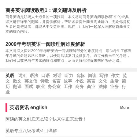
商务英语阅读教程1：课文翻译及解析
商务英语是职场人士必备的一项技能，本文将对商务英语阅读教程1中的经典
课文进行详细的翻译，并提供解析，帮助读者提升商务沟通能力。无论你是初
学者还是进阶者，都能从中受益匪浅。现在，让我们一起深入理解这篇商务文
本的核心内容。
2009年考研英语一阅读理解难度解析
本文将深入探讨2009年考研英语一阅读理解部分的难度特点，帮助考生了解当
年考试的命题风格和策略，以便对后续复习提供参考。通过分析当年的考题，
我们可以窥见当年考试的难点和重点，从而更好地准备未来的考研之路。
英语
词汇
语法
口语
对话
听力
音标
阅读
写作
作文
范
文
散文
英文信
诗歌
名言
故事
小说
寓言
文化
生活
简
历
翻译
面试
职业
办公室
工作
商务
商业
法律
业务
行
业
英语资讯
english
More
阿姨的英文到底怎么读？快来学正宗发音！
英语专业八级考试科目详解